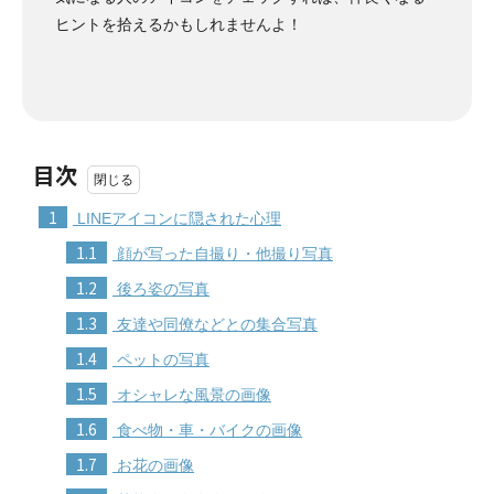
ヒントを拾えるかもしれませんよ！
目次
1
LINEアイコンに隠された心理
1.1
顔が写った自撮り・他撮り写真
1.2
後ろ姿の写真
1.3
友達や同僚などとの集合写真
1.4
ペットの写真
1.5
オシャレな風景の画像
1.6
食べ物・車・バイクの画像
1.7
お花の画像