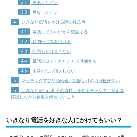
3.1
脈ありサイン
3.2
脈なしサイン
4
いきなり電話をかける際の注意点
4.1
電話してもいいかを確認する
4.2
時間帯に気を付ける
4.3
何回もかけ直さない
4.4
電話に出てくれたことに感謝する
4.5
中身のない話をしない
5
マッチングアプリの出会いは脈ありの可能性が高い
6
いきなり電話は相手の気持ちを知るチャンス！反応を
確認しながら距離を縮めていこう
いきなり電話を好きな人にかけてもいい？