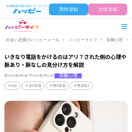
男性登録
女性登録
出会い恋愛のハッピーメール
ハッピーライフ
深層心理
いきなり電話をかけるのはアリ？された側の心理や
脈あり・脈なしの見分け方を解説
深層心理
2024年4月5日
2024年7月11日
LINE
女の本音
男の本音
男女向け