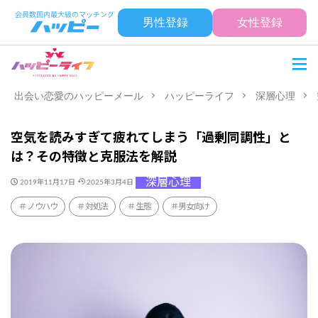
男性登録
女性登録
出会い恋愛のハッピーメール
ハッピーライフ
深層心理
空気を読みすぎて疲れてしまう「過剰同調性」と
は？その特徴と克服法を解説
深層心理
2019年11月17日
2025年3月4日
ノウハウ
対処法
生態
男女向け