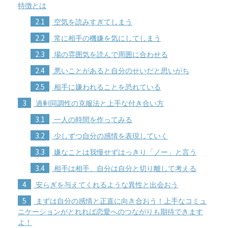
特徴とは
2.1
空気を読みすぎてしまう
2.2
常に相手の機嫌を気にしてしまう
2.3
場の雰囲気を読んで周囲に合わせる
2.4
悪いことがあると自分のせいだと思いがち
2.5
相手に嫌われることを恐れている
3
過剰同調性の克服法と上手な付き合い方
3.1
一人の時間を作ってみる
3.2
少しずつ自分の感情を表現していく
3.3
嫌なことは我慢せずはっきり「ノー」と言う
3.4
相手は相手、自分は自分と切り離して考える
4
安らぎを与えてくれるような異性と出会おう
5
まずは自分の感情と正直に向き合おう！上手なコミュ
ニケーションがとれれば恋愛へのつながりも期待できます
よ！