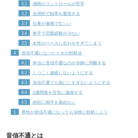
3.1
感情のコントロールが苦手
3.2
合理的で効率を重視する
3.3
仕事が激務で忙しい
3.4
奥手で恋愛経験が少ない
3.5
女性のペースに合わせすぎてしまう
4
音信不通になったときの対処法
4.1
本当に音信不通なのか冷静に判断する
4.2
しつこく連絡しないようにする
4.3
音信不通でも気にしすぎないようにする
4.4
2週間後を目安に連絡する
4.5
絶対に相手を責めない
5
男性が音信不通になっても冷静に対処しよう
音信不通とは