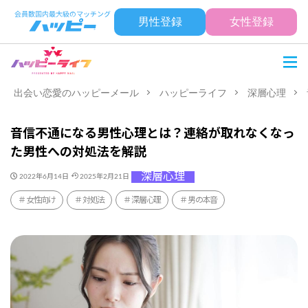
男性登録
女性登録
出会い恋愛のハッピーメール
ハッピーライフ
深層心理
音信不通になる男性心理とは？連絡が取れなくなっ
た男性への対処法を解説
深層心理
2022年6月14日
2025年2月21日
女性向け
対処法
深層心理
男の本音