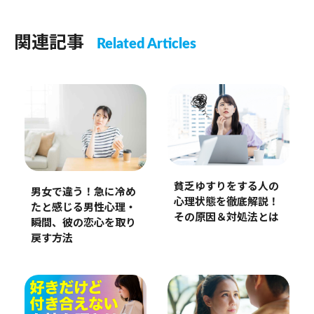
関連記事
Related Articles
貧乏ゆすりをする人の
男女で違う！急に冷め
心理状態を徹底解説！
たと感じる男性心理・
その原因＆対処法とは
瞬間、彼の恋心を取り
戻す方法