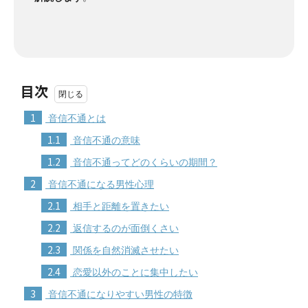
目次
1
音信不通とは
1.1
音信不通の意味
1.2
音信不通ってどのくらいの期間？
2
音信不通になる男性心理
2.1
相手と距離を置きたい
2.2
返信するのが面倒くさい
2.3
関係を自然消滅させたい
2.4
恋愛以外のことに集中したい
3
音信不通になりやすい男性の特徴