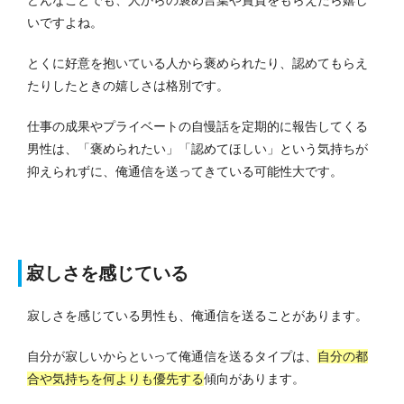
どんなことでも、人からの褒め言葉や賞賛をもらえたら嬉し
いですよね。
とくに好意を抱いている人から褒められたり、認めてもらえ
たりしたときの嬉しさは格別です。
仕事の成果やプライベートの自慢話を定期的に報告してくる
男性は、「褒められたい」「認めてほしい」という気持ちが
抑えられずに、俺通信を送ってきている可能性大です。
寂しさを感じている
寂しさを感じている男性も、俺通信を送ることがあります。
自分が寂しいからといって俺通信を送るタイプは、
自分の都
合や気持ちを何よりも優先する
傾向があります。