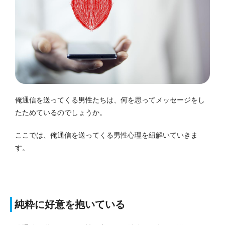
俺通信を送ってくる男性たちは、何を思ってメッセージをし
たためているのでしょうか。
ここでは、俺通信を送ってくる男性心理を紐解いていきま
す。
純粋に好意を抱いている