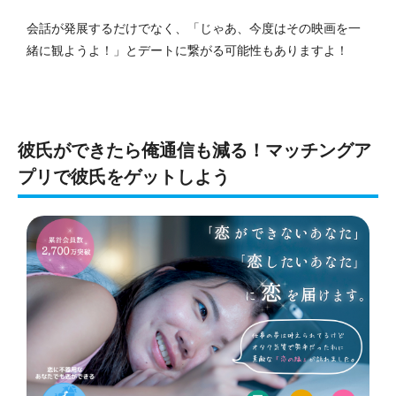
会話が発展するだけでなく、「じゃあ、今度はその映画を一
緒に観ようよ！」とデートに繋がる可能性もありますよ！
彼氏ができたら俺通信も減る！マッチングア
プリで彼氏をゲットしよう