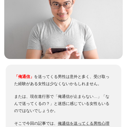
「俺通信」
を送ってくる男性は意外と多く、受け取っ
た経験がある女性は少なくないかもしれません。
または、現在進行形で「俺通信が止まらない…」「な
んで送ってくるの？」と迷惑に感じている女性もいる
のではないでしょうか。
そこで今回の記事では、
俺通信を送ってくる男性心理