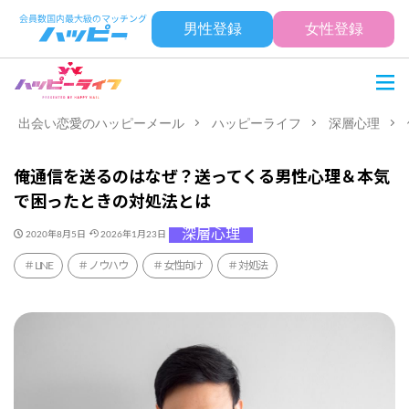
男性登録
女性登録
出会い恋愛のハッピーメール
ハッピーライフ
深層心理
俺通信を送るのはなぜ？送ってくる男性心理＆本気
で困ったときの対処法とは
深層心理
2020年8月5日
2026年1月23日
LINE
ノウハウ
女性向け
対処法