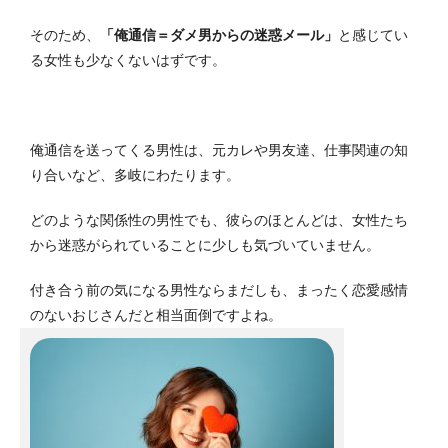
そのため、
「俺通信＝ダメ男からの迷惑メール」
と感じてい
る女性も少なくないはずです。
俺通信を送ってくる男性は、元カレや男友達、仕事関連の知
り合いなど、多岐にわたります。
どのような関係性の男性でも、彼らのほとんどは、女性たち
から迷惑がられていることに少しも気づいていません。
付き合う前の気になる男性ならまだしも、まったく恋愛感情
のないおじさんだと相当面倒ですよね。