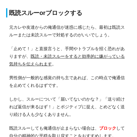
既読スルーorブロックする
元カレや友達からの俺通信が迷惑に感じたら、最初は既読ス
ルーまたは未読スルーで対処するのがいいでしょう。
「止めて！」と直接言うと、手間やトラブルを招く恐れがあ
りますが、
既読・未読スルーをすると効率的に嫌がっている
気持ちを伝えられます
。
男性側が一般的な感覚の持ち主であれば、この時点で俺通信
を止めてくれるはずです。
しかし、スルーについて「届いてないのかな？」「送り続け
れば返信が来るはず！」とポジティブに捉え、とめどなく送
り続ける人も少なくありません。
既読スルーしても俺通信が止まらない場合は、
ブロック
して
自分の精神的な平穏を取り戻すことをおすすめします。