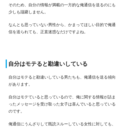
そのため、自分の情報が満載の一方的な俺通信を送るのにも
少しも躊躇しません。
なんとも思っていない男性から、かまってほしい目的で俺通
信を送られても、正直迷惑なだけですよね。
自分はモテると勘違いしている
自分はモテると勘違いしている男たちも、俺通信を送る傾向
があります。
自分はモテていると思っているので、俺に関する情報が詰ま
ったメッセージを受け取った女子は喜んでいると思っている
のです。
俺通信にうんざりして既読スルーしている女性に対しても、