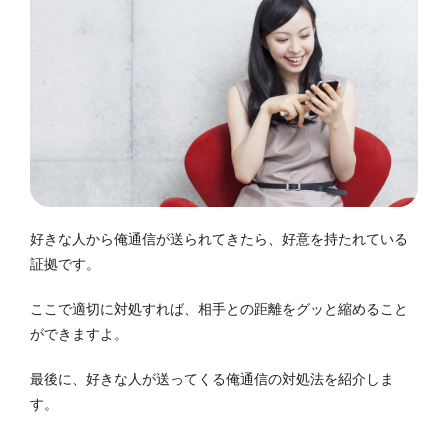
好きな人から俺通信が送られてきたら、好意を持たれている
証拠です。
ここで適切に対処すれば、相手との距離をグッと縮めること
ができますよ。
最後に、好きな人が送ってくる俺通信の対処法を紹介しま
す。