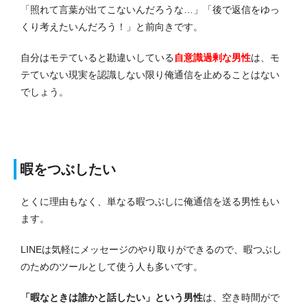
「照れて言葉が出てこないんだろうな…」「後で返信をゆっ
くり考えたいんだろう！」と前向きです。
自分はモテていると勘違いしている
自意識過剰な男性
は、モ
テていない現実を認識しない限り俺通信を止めることはない
でしょう。
暇をつぶしたい
とくに理由もなく、単なる暇つぶしに俺通信を送る男性もい
ます。
LINEは気軽にメッセージのやり取りができるので、暇つぶし
のためのツールとして使う人も多いです。
「暇なときは誰かと話したい」という男性
は、空き時間がで