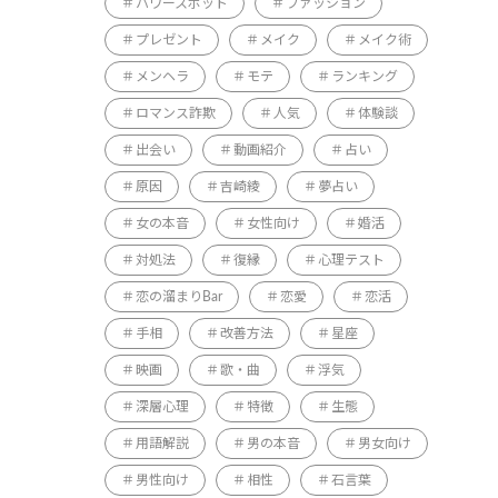
パワースポット
ファッション
プレゼント
メイク
メイク術
メンヘラ
モテ
ランキング
ロマンス詐欺
人気
体験談
出会い
動画紹介
占い
原因
吉崎綾
夢占い
女の本音
女性向け
婚活
対処法
復縁
心理テスト
恋の溜まりBar
恋愛
恋活
手相
改善方法
星座
映画
歌・曲
浮気
深層心理
特徴
生態
用語解説
男の本音
男女向け
男性向け
相性
石言葉