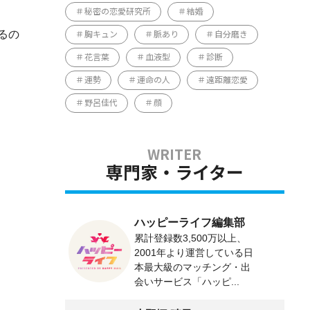
秘密の恋愛研究所
結婚
るの
胸キュン
脈あり
自分磨き
花言葉
血液型
診断
運勢
運命の人
遠距離恋愛
野呂佳代
顔
専門家・ライター
ハッピーライフ編集部
累計登録数3,500万以上、
2001年より運営している日
本最大級のマッチング・出
会いサービス「ハッピ...