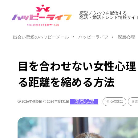
恋愛ノウハウを配信する
恋活・婚活トレンド情報サイ
出会い恋愛のハッピーメール
ハッピーライフ
深層心理
目を合わせない女性心理
る距離を縮める方法
深層心理
女の本音
2026年4月5日
2026年3月31日