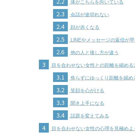
2.2
体がこちらを向いている
2.3
会話が途切れない
2.4
顔が赤くなる
2.5
LINEやメッセージの返信が早
2.6
他の人と接し方が違う
3
目を合わせない女性との距離を縮める
3.1
焦らずにゆっくり距離を縮め
3.2
笑顔を心がける
3.3
聞き上手になる
3.4
話題を変えてみる
4
目を合わせない女性の心理を見極めよ