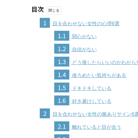
目次
1
目を合わせない女性の心理6選
1.1
関心がない
1.2
自信がない
1.3
どう接したらいいのかわから
1.4
後ろめたい気持ちがある
1.5
ドキドキしている
1.6
好き避けしている
2
目を合わせない女性の脈ありサイン6
2.1
離れていると目が合う