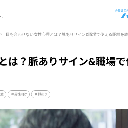
ト。
目を合わせない女性心理とは？脈ありサイン&職場で使える距離を
とは？脈ありサイン&職場で
恋愛
男性向け
脈あり