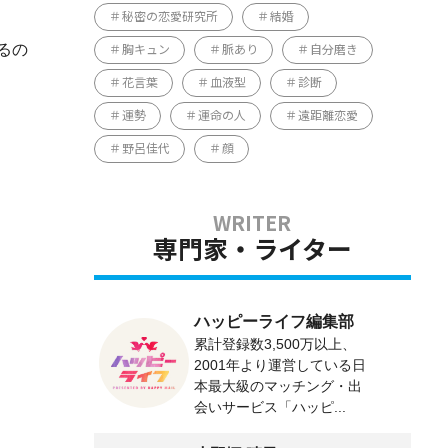
秘密の恋愛研究所
結婚
るの
胸キュン
脈あり
自分磨き
花言葉
血液型
診断
運勢
運命の人
遠距離恋愛
野呂佳代
顔
専門家・ライター
ハッピーライフ編集部
累計登録数3,500万以上、
2001年より運営している日
本最大級のマッチング・出
会いサービス「ハッピ...