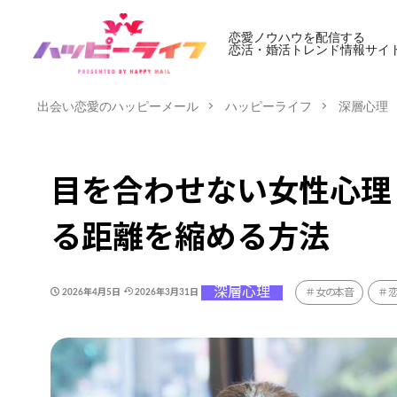
恋愛ノウハウを配信する
恋活・婚活トレンド情報サイ
出会い恋愛のハッピーメール
ハッピーライフ
深層心理
目を合わせない女性心理
る距離を縮める方法
深層心理
女の本音
2026年4月5日
2026年3月31日