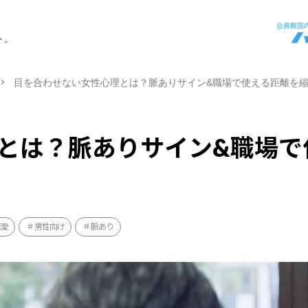
ト。
目を合わせない女性心理とは？脈ありサイン&職場で使える距離を
とは？脈ありサイン&職場で
恋愛
男性向け
脈あり