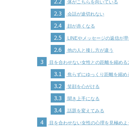
2.2
体がこちらを向いている
2.3
会話が途切れない
2.4
顔が赤くなる
2.5
LINEやメッセージの返信が早
2.6
他の人と接し方が違う
3
目を合わせない女性との距離を縮める
3.1
焦らずにゆっくり距離を縮め
3.2
笑顔を心がける
3.3
聞き上手になる
3.4
話題を変えてみる
4
目を合わせない女性の心理を見極めよ