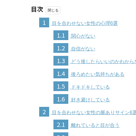
目次
1
目を合わせない女性の心理6選
1.1
関心がない
1.2
自信がない
1.3
どう接したらいいのかわから
1.4
後ろめたい気持ちがある
1.5
ドキドキしている
1.6
好き避けしている
2
目を合わせない女性の脈ありサイン6
2.1
離れていると目が合う