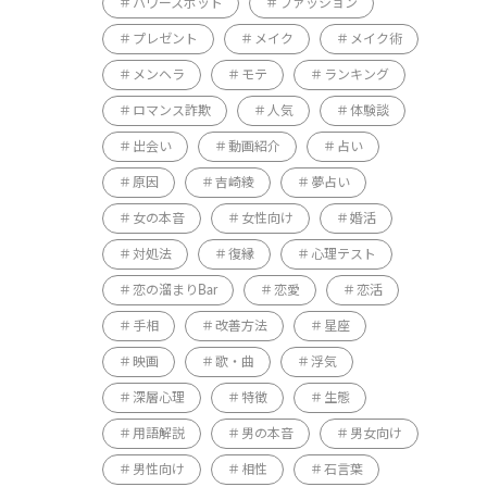
パワースポット
ファッション
プレゼント
メイク
メイク術
メンヘラ
モテ
ランキング
ロマンス詐欺
人気
体験談
出会い
動画紹介
占い
原因
吉崎綾
夢占い
女の本音
女性向け
婚活
対処法
復縁
心理テスト
恋の溜まりBar
恋愛
恋活
手相
改善方法
星座
映画
歌・曲
浮気
深層心理
特徴
生態
用語解説
男の本音
男女向け
男性向け
相性
石言葉