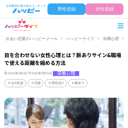
男性登録
女性登録
出会い恋愛のハッピーメール
ハッピーライフ
深層心理
目を合わせない女性心理とは？脈ありサイン&職場
で使える距離を縮める方法
深層心理
2026年4月5日
2026年3月31日
女の本音
恋愛
男性向け
脈あり