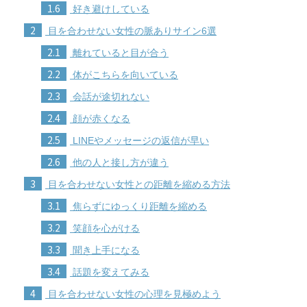
1.6
好き避けしている
2
目を合わせない女性の脈ありサイン6選
2.1
離れていると目が合う
2.2
体がこちらを向いている
2.3
会話が途切れない
2.4
顔が赤くなる
2.5
LINEやメッセージの返信が早い
2.6
他の人と接し方が違う
3
目を合わせない女性との距離を縮める方法
3.1
焦らずにゆっくり距離を縮める
3.2
笑顔を心がける
3.3
聞き上手になる
3.4
話題を変えてみる
4
目を合わせない女性の心理を見極めよう