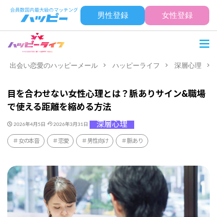
男性登録
女性登録
出会い恋愛のハッピーメール
ハッピーライフ
深層心理
目を合わせない女性心理とは？脈ありサイン&職場
で使える距離を縮める方法
深層心理
2026年4月5日
2026年3月31日
女の本音
恋愛
男性向け
脈あり