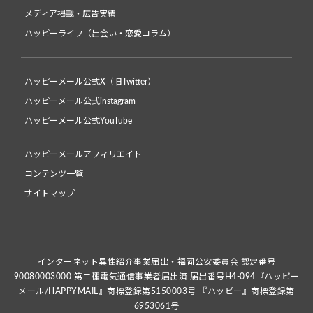
メディア掲載・広告実績
ハッピーライフ（出会い・恋愛コラム）
ハッピーメール公式X（旧Twitter）
ハッピーメール公式instagram
ハッピーメール公式YouTube
ハッピーメールアフィリエイト
コンテンツ一覧
サイトマップ
インターネット異性紹介事業届出・福岡公安委員会 認定番号
90080003000 第二種電気通信事業者届出済 届出番号H4-094『ハッピー
メール/HAPPYMAIL』商標登録第5150003号 『ハッピー』商標登録第
6953061号