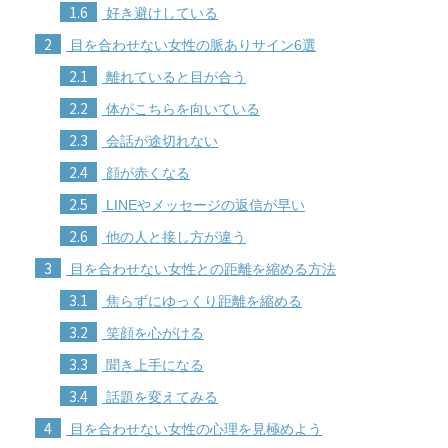
1.6
好き避けしている
2
目を合わせない女性の脈ありサイン6選
2.1
離れていると目が合う
2.2
体がこちらを向いている
2.3
会話が途切れない
2.4
顔が赤くなる
2.5
LINEやメッセージの返信が早い
2.6
他の人と接し方が違う
3
目を合わせない女性との距離を縮める方法
3.1
焦らずにゆっくり距離を縮める
3.2
笑顔を心がける
3.3
聞き上手になる
3.4
話題を変えてみる
4
目を合わせない女性の心理を見極めよう