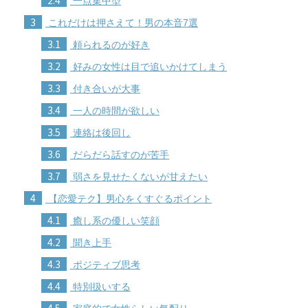
2.4
一点集中型
3
これだけは押さえて！男の本音7選
3.1
頼られるのが好き
3.2
好みの女性は目で追いかけてしまう
3.3
付き合いが大事
3.4
一人の時間が欲しい
3.5
連絡は後回し
3.6
だらだら話すのが苦手
3.7
弱さを見せたくないが甘えたい
4
【恋愛テク】男心をくすぐるポイント
4.1
癒し系の優しい笑顔
4.2
聞き上手
4.3
ポジティブ思考
4.4
特別扱いする