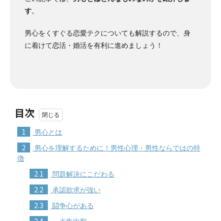
す
。
男心をくすぐる恋愛テクについても解説するので、身
に着けて恋活・婚活を有利に進めましょう！
目次
1
男心とは
2
男心を理解するために！男性心理・男性ならではの特
徴
2.1
問題解決にこだわる
2.2
承認欲求が強い
2.3
闘争心がある