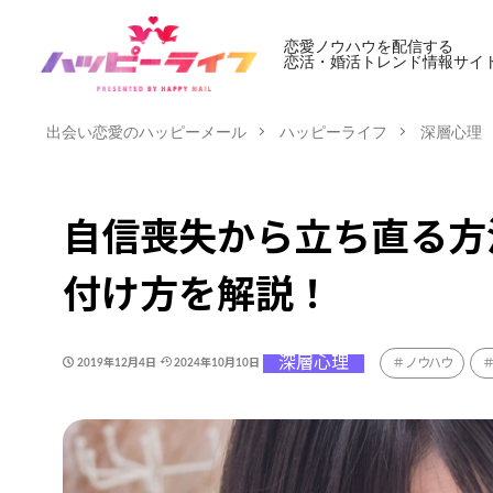
恋愛ノウハウを配信する
恋活・婚活トレンド情報サイ
出会い恋愛のハッピーメール
ハッピーライフ
深層心理
自信喪失から立ち直る方
付け方を解説！
深層心理
ノウハウ
2019年12月4日
2024年10月10日