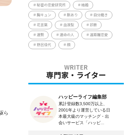
秘密の恋愛研究所
結婚
胸キュン
脈あり
自分磨き
花言葉
血液型
診断
運勢
運命の人
遠距離恋愛
野呂佳代
顔
専門家・ライター
ハッピーライフ編集部
累計登録数3,500万以上、
2001年より運営している日
駆ら
本最大級のマッチング・出
会いサービス「ハッピ...