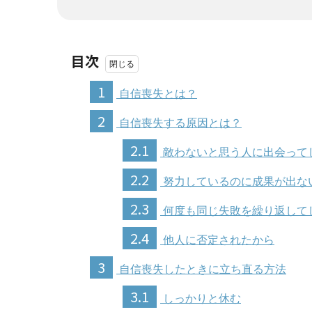
目次
1
自信喪失とは？
2
自信喪失する原因とは？
2.1
敵わないと思う人に出会って
2.2
努力しているのに成果が出な
2.3
何度も同じ失敗を繰り返して
2.4
他人に否定されたから
3
自信喪失したときに立ち直る方法
3.1
しっかりと休む