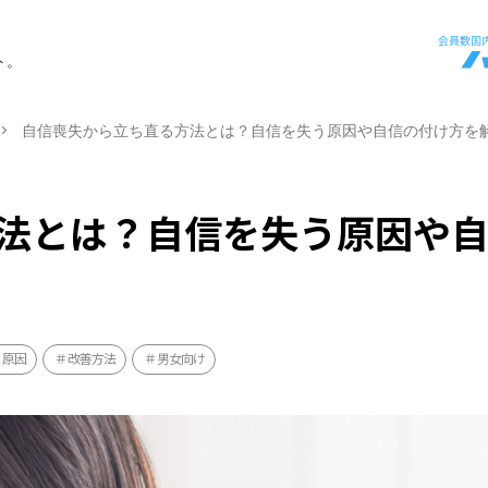
ト。
自信喪失から立ち直る方法とは？自信を失う原因や自信の付け方を
法とは？自信を失う原因や
原因
改善方法
男女向け