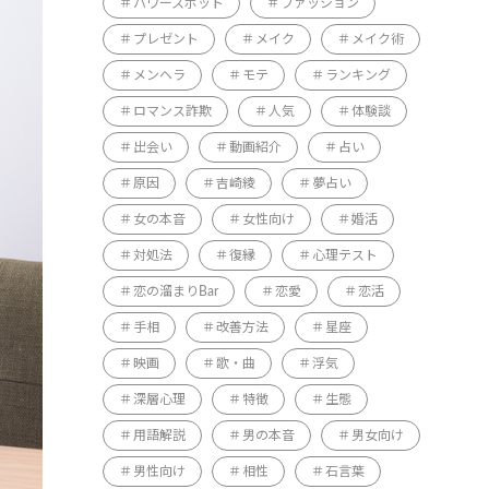
パワースポット
ファッション
プレゼント
メイク
メイク術
メンヘラ
モテ
ランキング
ロマンス詐欺
人気
体験談
出会い
動画紹介
占い
原因
吉崎綾
夢占い
女の本音
女性向け
婚活
対処法
復縁
心理テスト
恋の溜まりBar
恋愛
恋活
手相
改善方法
星座
映画
歌・曲
浮気
深層心理
特徴
生態
用語解説
男の本音
男女向け
男性向け
相性
石言葉