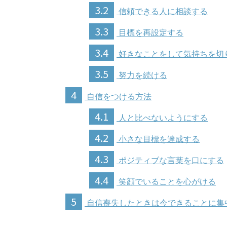
3.2
信頼できる人に相談する
3.3
目標を再設定する
3.4
好きなことをして気持ちを切
3.5
努力を続ける
4
自信をつける方法
4.1
人と比べないようにする
4.2
小さな目標を達成する
4.3
ポジティブな言葉を口にする
4.4
笑顔でいることを心がける
5
自信喪失したときは今できることに集