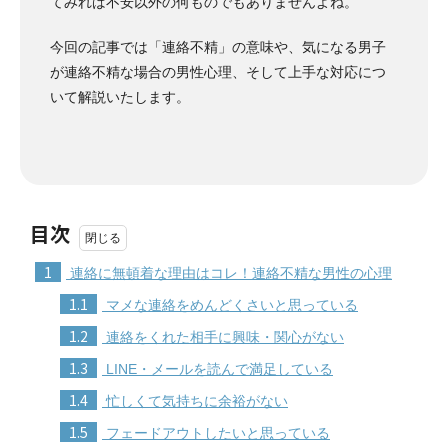
てみれば不安以外の何ものでもありませんよね。
今回の記事では「連絡不精」の意味や、気になる男子
が連絡不精な場合の男性心理、そして上手な対応につ
いて解説いたします。
目次
1
連絡に無頓着な理由はコレ！連絡不精な男性の心理
1.1
マメな連絡をめんどくさいと思っている
1.2
連絡をくれた相手に興味・関心がない
1.3
LINE・メールを読んで満足している
1.4
忙しくて気持ちに余裕がない
1.5
フェードアウトしたいと思っている