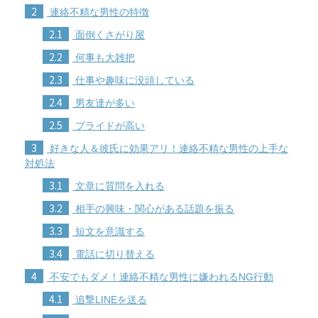
2
連絡不精な男性の特徴
2.1
面倒くさがり屋
2.2
何事も大雑把
2.3
仕事や趣味に没頭している
2.4
男友達が多い
2.5
プライドが高い
3
好きな人＆彼氏に効果アリ！連絡不精な男性の上手な
対処法
3.1
文章に質問を入れる
3.2
相手の興味・関心がある話題を振る
3.3
短文を意識する
3.4
電話に切り替える
4
不安でもダメ！連絡不精な男性に嫌われるNG行動
4.1
追撃LINEを送る