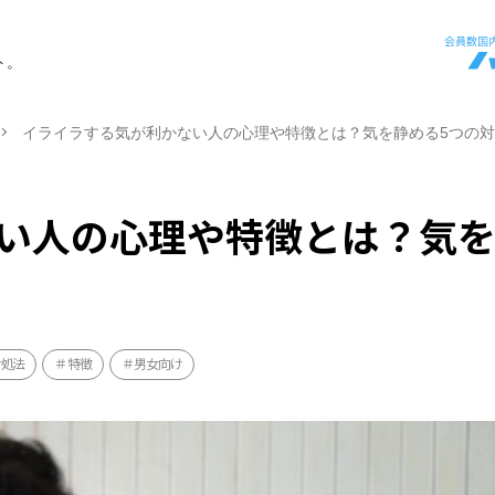
ト。
イライラする気が利かない人の心理や特徴とは？気を静める5つの
い人の心理や特徴とは？気
対処法
特徴
男女向け