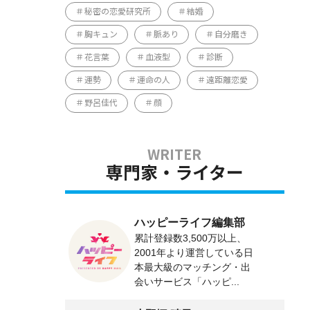
秘密の恋愛研究所
結婚
胸キュン
脈あり
自分磨き
花言葉
血液型
診断
運勢
運命の人
遠距離恋愛
野呂佳代
顔
専門家・ライター
ハッピーライフ編集部
累計登録数3,500万以上、
2001年より運営している日
本最大級のマッチング・出
会いサービス「ハッピ...