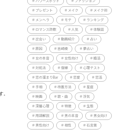
パワースポット
ファッション
プレゼント
メイク
メイク術
メンヘラ
モテ
ランキング
ロマンス詐欺
人気
体験談
出会い
動画紹介
占い
原因
吉崎綾
夢占い
女の本音
女性向け
婚活
対処法
復縁
心理テスト
恋の溜まりBar
恋愛
恋活
手相
改善方法
星座
す。
映画
歌・曲
浮気
深層心理
特徴
生態
用語解説
男の本音
男女向け
男性向け
相性
石言葉