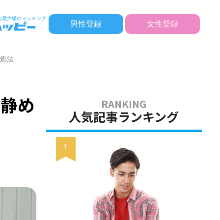
男性登録
女性登録
対処法
を静め
人気記事ランキング