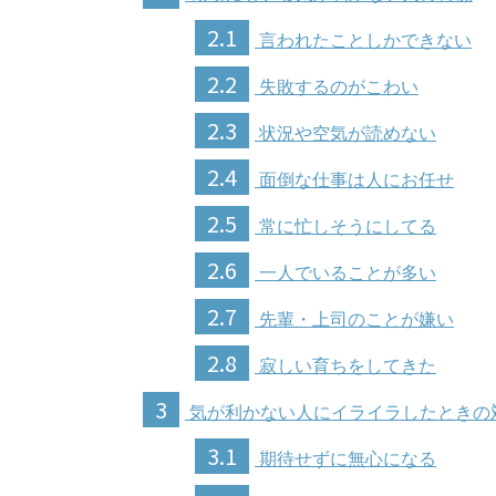
2.1
言われたことしかできない
2.2
失敗するのがこわい
2.3
状況や空気が読めない
2.4
面倒な仕事は人にお任せ
2.5
常に忙しそうにしてる
2.6
一人でいることが多い
2.7
先輩・上司のことが嫌い
2.8
寂しい育ちをしてきた
3
気が利かない人にイライラしたときの
3.1
期待せずに無心になる