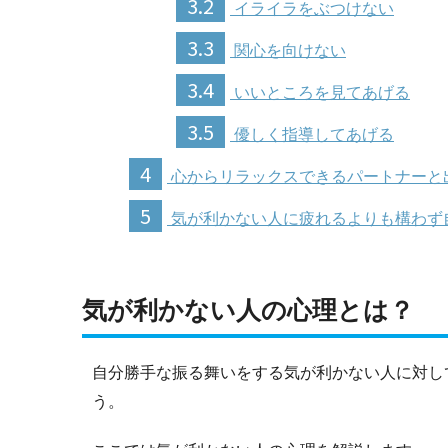
3.2
イライラをぶつけない
3.3
関心を向けない
3.4
いいところを見てあげる
3.5
優しく指導してあげる
4
心からリラックスできるパートナーと
5
気が利かない人に疲れるよりも構わず
気が利かない人の心理とは？
自分勝手な振る舞いをする気が利かない人に対し
う。