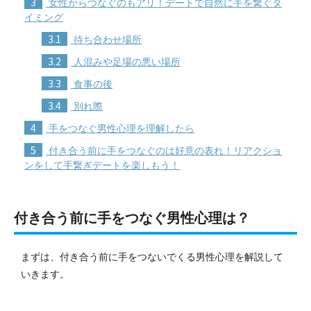
3
女性からつなぐのもアリ！デートで自然に手を繋ぐタ
イミング
3.1
待ち合わせ場所
3.2
人混みや足場の悪い場所
3.3
食事の後
3.4
別れ際
4
手をつなぐ男性心理を理解したら
5
付き合う前に手をつなぐのは好意の表れ！リアクショ
ンをして手繋ぎデートを楽しもう！
付き合う前に手をつなぐ男性心理は？
まずは、付き合う前に手をつないでくる男性心理を解説して
いきます。