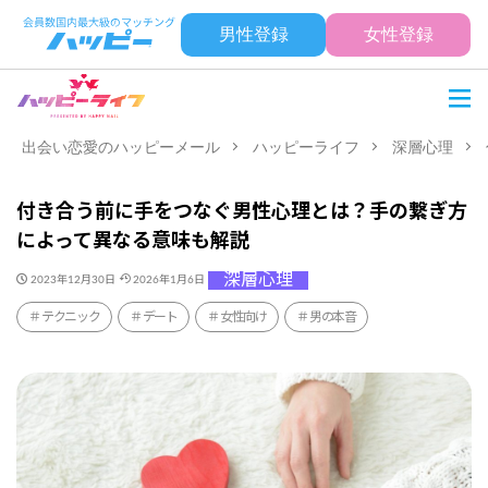
男性登録
女性登録
出会い恋愛のハッピーメール
ハッピーライフ
深層心理
付き合う前に手をつなぐ男性心理とは？手の繋ぎ方
によって異なる意味も解説
深層心理
2023年12月30日
2026年1月6日
テクニック
デート
女性向け
男の本音