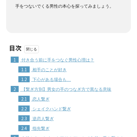
手をつないでくる男性の本心を探ってみましょう。
目次
1
付き合う前に手をつなぐ男性心理は？
1.1
相手のことが好き
1.2
下心がある場合も…
2
【繋ぎ方別】男女の手のつなぎ方で異なる意味
2.1
恋人繋ぎ
2.2
シェイクハンド繋ぎ
2.3
逆恋人繋ぎ
2.4
指先繋ぎ