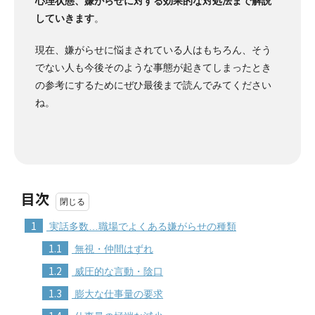
心理状態、嫌がらせに対する効果的な対処法まで解説
していきます
。
現在、嫌がらせに悩まされている人はもちろん、そう
でない人も今後そのような事態が起きてしまったとき
の参考にするためにぜひ最後まで読んでみてください
ね。
目次
1
実話多数…職場でよくある嫌がらせの種類
1.1
無視・仲間はずれ
1.2
威圧的な言動・陰口
1.3
膨大な仕事量の要求