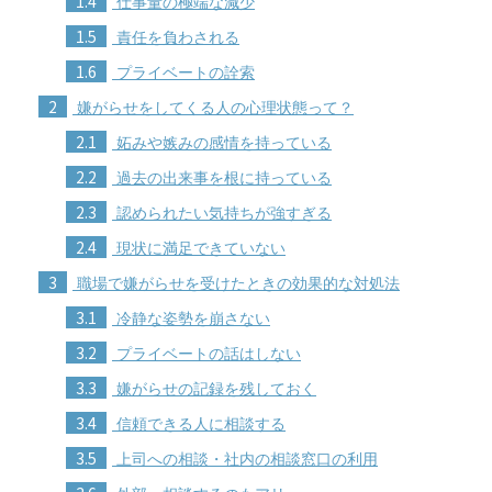
1.4
仕事量の極端な減少
1.5
責任を負わされる
1.6
プライベートの詮索
2
嫌がらせをしてくる人の心理状態って？
2.1
妬みや嫉みの感情を持っている
2.2
過去の出来事を根に持っている
2.3
認められたい気持ちが強すぎる
2.4
現状に満足できていない
3
職場で嫌がらせを受けたときの効果的な対処法
3.1
冷静な姿勢を崩さない
3.2
プライベートの話はしない
3.3
嫌がらせの記録を残しておく
3.4
信頼できる人に相談する
3.5
上司への相談・社内の相談窓口の利用