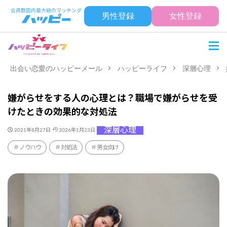
男性登録
女性登録
出会い恋愛のハッピーメール
ハッピーライフ
深層心理
嫌がらせをする人の心理とは？職場で嫌がらせを受
けたときの効果的な対処法
深層心理
2021年8月27日
2026年1月23日
ノウハウ
対処法
男女向け