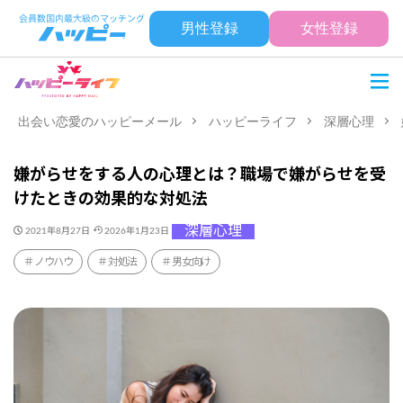
男性登録
女性登録
出会い恋愛のハッピーメール
ハッピーライフ
深層心理
嫌がらせをする人の心理とは？職場で嫌がらせを受
けたときの効果的な対処法
深層心理
2021年8月27日
2026年1月23日
ノウハウ
対処法
男女向け