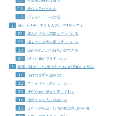
1.4
仕事量の極端な減少
1.5
責任を負わされる
1.6
プライベートの詮索
2
嫌がらせをしてくる人の心理状態って？
2.1
妬みや嫉みの感情を持っている
2.2
過去の出来事を根に持っている
2.3
認められたい気持ちが強すぎる
2.4
現状に満足できていない
3
職場で嫌がらせを受けたときの効果的な対処法
3.1
冷静な姿勢を崩さない
3.2
プライベートの話はしない
3.3
嫌がらせの記録を残しておく
3.4
信頼できる人に相談する
3.5
上司への相談・社内の相談窓口の利用