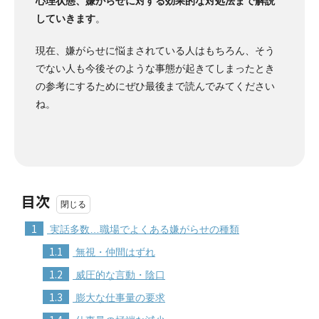
心理状態、嫌がらせに対する効果的な対処法まで解説
していきます
。
現在、嫌がらせに悩まされている人はもちろん、そう
でない人も今後そのような事態が起きてしまったとき
の参考にするためにぜひ最後まで読んでみてください
ね。
目次
1
実話多数…職場でよくある嫌がらせの種類
1.1
無視・仲間はずれ
1.2
威圧的な言動・陰口
1.3
膨大な仕事量の要求