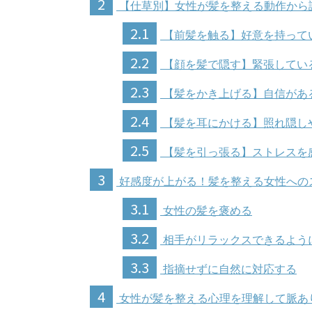
2
【仕草別】女性が髪を整える動作から
2.1
【前髪を触る】好意を持って
2.2
【顔を髪で隠す】緊張してい
2.3
【髪をかき上げる】自信があ
2.4
【髪を耳にかける】照れ隠し
2.5
【髪を引っ張る】ストレスを
3
好感度が上がる！髪を整える女性への
3.1
女性の髪を褒める
3.2
相手がリラックスできるよう
3.3
指摘せずに自然に対応する
4
女性が髪を整える心理を理解して脈あ