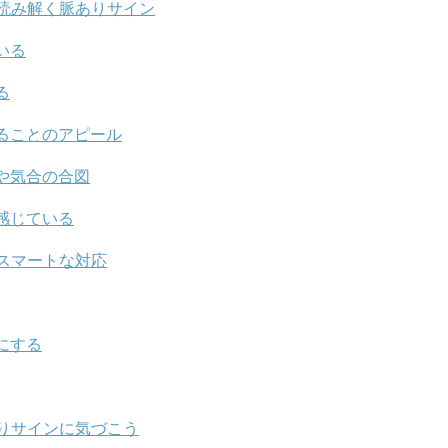
読み解く脈ありサイン
いる
る
ることのアピール
や気合の合図
感じている
スマートな対応
にする
りサインに気づこう