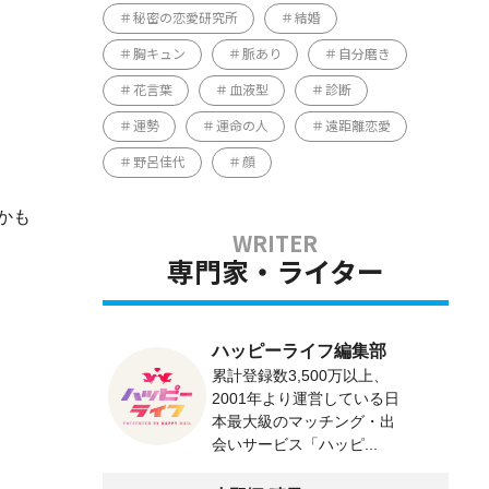
秘密の恋愛研究所
結婚
胸キュン
脈あり
自分磨き
花言葉
血液型
診断
運勢
運命の人
遠距離恋愛
野呂佳代
顔
かも
専門家・ライター
ハッピーライフ編集部
累計登録数3,500万以上、
2001年より運営している日
本最大級のマッチング・出
会いサービス「ハッピ...