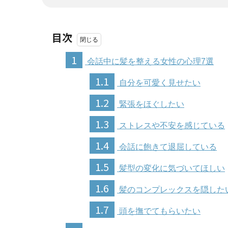
目次
1
会話中に髪を整える女性の心理7選
1.1
自分を可愛く見せたい
1.2
緊張をほぐしたい
1.3
ストレスや不安を感じている
1.4
会話に飽きて退屈している
1.5
髪型の変化に気づいてほしい
1.6
髪のコンプレックスを隠した
1.7
頭を撫でてもらいたい