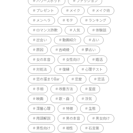
パワースポット
ファッション
プレゼント
メイク
メイク術
メンヘラ
モテ
ランキング
ロマンス詐欺
人気
体験談
出会い
動画紹介
占い
原因
吉崎綾
夢占い
女の本音
女性向け
婚活
対処法
復縁
心理テスト
恋の溜まりBar
恋愛
恋活
手相
改善方法
星座
映画
歌・曲
浮気
深層心理
特徴
生態
用語解説
男の本音
男女向け
男性向け
相性
石言葉