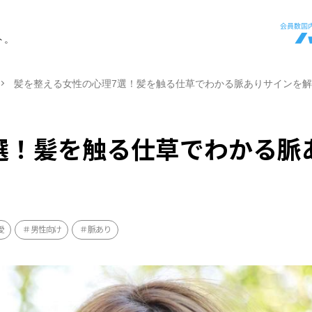
ト。
髪を整える女性の心理7選！髪を触る仕草でわかる脈ありサインを
選！髪を触る仕草でわかる脈
愛
男性向け
脈あり