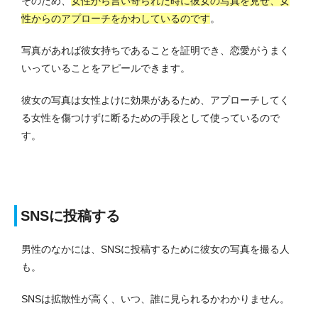
そのため、
女性から言い寄られた時に彼女の写真を見せ、女
性からのアプローチをかわしているのです
。
写真があれば彼女持ちであることを証明でき、恋愛がうまく
いっていることをアピールできます。
彼女の写真は女性よけに効果があるため、アプローチしてく
る女性を傷つけずに断るための手段として使っているので
す。
SNSに投稿する
男性のなかには、SNSに投稿するために彼女の写真を撮る人
も。
SNSは拡散性が高く、いつ、誰に見られるかわかりません。