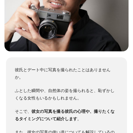
彼氏とデート中に写真を撮られたことはありません
か。
ふとした瞬間や、自然体の姿を撮られると、恥ずかし
くなる女性もいるかもしれません。
そこで、
彼女の写真を撮る彼氏の心理や、撮りたくな
るタイミングについて紹介します
。
また、彼女の写真の使い道についても解説しているの