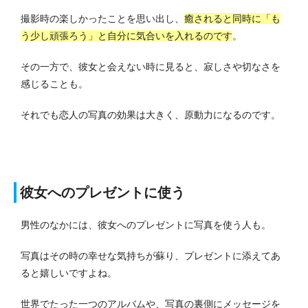
撮影時の楽しかったことを思い出し、
癒されると同時に「も
う少し頑張ろう」と自分に気合いを入れるのです
。
その一方で、彼女と会えない時に見ると、寂しさや切なさを
感じることも。
それでも恋人の写真の効果は大きく、原動力になるのです。
彼女へのプレゼントに使う
男性のなかには、彼女へのプレゼントに写真を使う人も。
写真はその時の幸せな気持ちが蘇り、プレゼントに添えてあ
ると嬉しいですよね。
世界でたった一つのアルバムや、写真の裏側にメッセージを