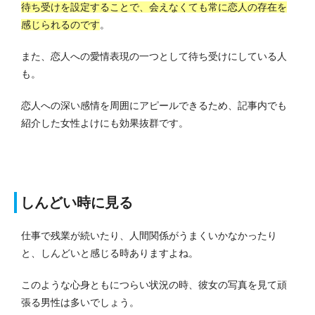
待ち受けを設定することで、会えなくても常に恋人の存在を
感じられるのです
。
また、恋人への愛情表現の一つとして待ち受けにしている人
も。
恋人への深い感情を周囲にアピールできるため、記事内でも
紹介した女性よけにも効果抜群です。
しんどい時に見る
仕事で残業が続いたり、人間関係がうまくいかなかったり
と、しんどいと感じる時ありますよね。
このような心身ともにつらい状況の時、彼女の写真を見て頑
張る男性は多いでしょう。