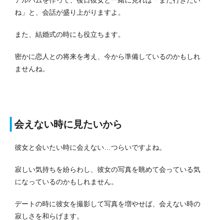
ね」と、会話が盛り上がりますよ。
また、結婚式の時にも役立ちます。
密かに恋人との将来を考え、今から準備しているのかもしれ
ませんね。
会えない時に見たいから
彼女と会いたい時に会えない…つらいですよね。
寂しい気持ちを紛らわし、彼女の写真を眺めて会っている気
になっているのかもしれません。
デートの時に彼女を撮影して写真を増やせば、会えない時の
寂しさを和らげます。