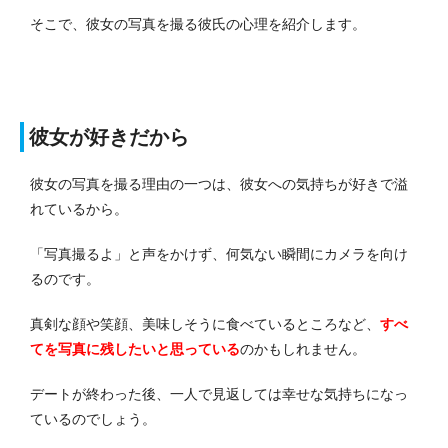
そこで、彼女の写真を撮る彼氏の心理を紹介します。
彼女が好きだから
彼女の写真を撮る理由の一つは、彼女への気持ちが好きで溢
れているから。
「写真撮るよ」と声をかけず、何気ない瞬間にカメラを向け
るのです。
真剣な顔や笑顔、美味しそうに食べているところなど、
すべ
てを写真に残したいと思っている
のかもしれません。
デートが終わった後、一人で見返しては幸せな気持ちになっ
ているのでしょう。