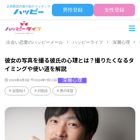
男性登録
女性登録
出会い恋愛のハッピーメール
ハッピーライフ
深層心理
彼女の写真を撮る彼氏の心理とは？撮りたくなるタ
イミングや使い道を解説
深層心理
2024年4月3日
2024年7月11日
女性向け
対処法
男の本音