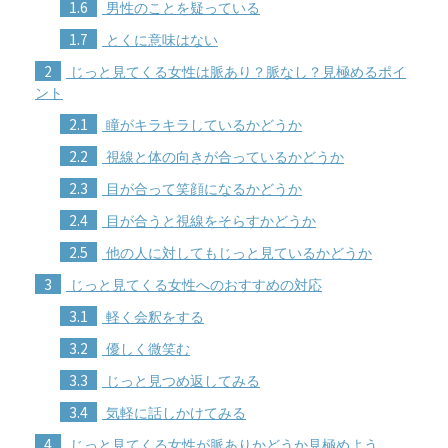
1.6
男性のことを疑っている
1.7
とくに意味はない
2
じっと見てくる女性は脈あり？脈なし？見極めるポイ
ント
2.1
瞳がキラキラしているかどうか
2.2
視線と体の向きが合っているかどうか
2.3
目が合って笑顔になるかどうか
2.4
目が合うと視線をそらすかどうか
2.5
他の人に対してもじっと見ているかどうか
3
じっと見てくる女性へのおすすめの対応
3.1
軽く会釈をする
3.2
優しく微笑む
3.3
じっと見つめ返してみる
3.4
気軽に話しかけてみる
4
じっと見てくる女性が脈ありかどうか見極めよう