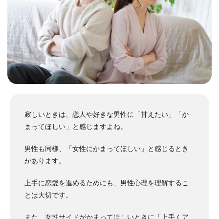
寂しいときは、恋人や好きな男性に「甘えたい」「か
まってほしい」と感じますよね。
男性も同様、「女性にかまってほしい」と感じるとき
があります。
上手に恋愛を進めるためにも、男性心理を理解するこ
とは大切です。
また、女性サイドがかまってほしいときに「上手くア