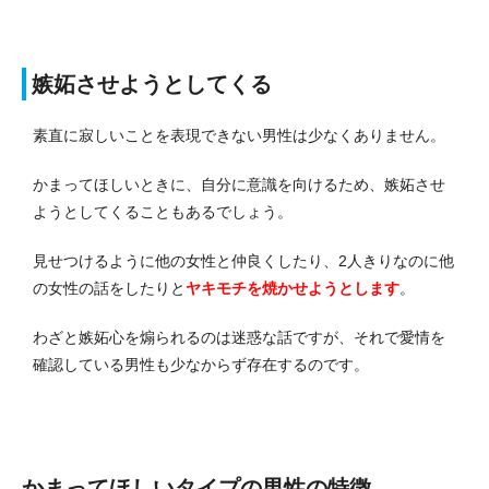
嫉妬させようとしてくる
素直に寂しいことを表現できない男性は少なくありません。
かまってほしいときに、自分に意識を向けるため、嫉妬させ
ようとしてくることもあるでしょう。
見せつけるように他の女性と仲良くしたり、2人きりなのに他
の女性の話をしたりと
ヤキモチを焼かせようとします
。
わざと嫉妬心を煽られるのは迷惑な話ですが、それで愛情を
確認している男性も少なからず存在するのです。
かまってほしいタイプの男性の特徴