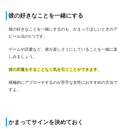
彼の好きなことを一緒にする
彼の好きなことを一緒にするのも、かまってほしいときのア
ピール法の1つです。
ゲームや読書など、彼が楽しそうにしていることを一緒に楽
しみましょう。
彼の邪魔をすることなく気を引くことができます
。
積極的にアプローチするのが苦手な女性におすすめの方法で
すよ。
かまってサインを決めておく