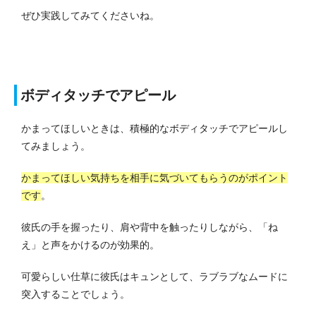
ぜひ実践してみてくださいね。
ボディタッチでアピール
かまってほしいときは、積極的なボディタッチでアピールし
てみましょう。
かまってほしい気持ちを相手に気づいてもらうのがポイント
です
。
彼氏の手を握ったり、肩や背中を触ったりしながら、「ね
え」と声をかけるのが効果的。
可愛らしい仕草に彼氏はキュンとして、ラブラブなムードに
突入することでしょう。