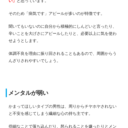
い」
と思っています。
そのため「病気です」アピールが多いのが特徴です。
聞いてもいないのに自分から積極的にしんどいと言ったり、
辛いことを大げさにアピールしたりと、必要以上に気を使わ
せようとします。
体調不良を理由に振り回されることもあるので、周囲からう
んざりされやすいでしょう。
メンタルが弱い
かまってほしいタイプの男性は、周りからチヤホヤされない
と不安を感じてしまう繊細な心の持ち主です。
些細なことで落ち込んだり、怒られることを嫌ったりとメン