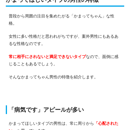
普段から周囲の注目を集めたがる「かまってちゃん」な性
格。
女性に多い性格だと思われがちですが、案外男性にもあるあ
るな性格なのです。
常に相手にされないと満足できないタイプ
なので、面倒に感
じることもあるでしょう。
そんなかまってちゃん男性の特徴を紹介します。
「病気です」アピールが多い
かまってほしいタイプの男性は、常に周りから
「心配された