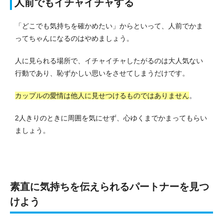
人前でもイチャイチャする
「どこでも気持ちを確かめたい」からといって、人前でかま
ってちゃんになるのはやめましょう。
人に見られる場所で、イチャイチャしたがるのは大人気ない
行動であり、恥ずかしい思いをさせてしまうだけです。
カップルの愛情は他人に見せつけるものではありません
。
2人きりのときに周囲を気にせず、心ゆくまでかまってもらい
ましょう。
素直に気持ちを伝えられるパートナーを見つ
けよう