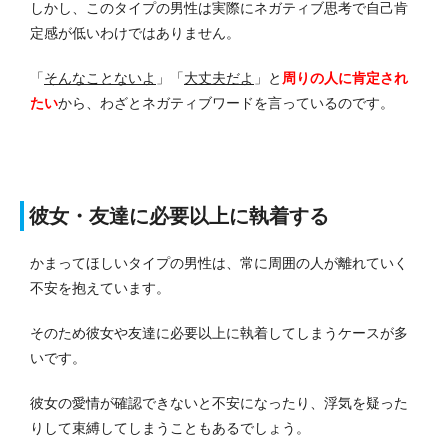
しかし、このタイプの男性は実際にネガティブ思考で自己肯
定感が低いわけではありません。
「
そんなことないよ
」「
大丈夫だよ
」と
周りの人に肯定され
たい
から、わざとネガティブワードを言っているのです。
彼女・友達に必要以上に執着する
かまってほしいタイプの男性は、常に周囲の人が離れていく
不安を抱えています。
そのため彼女や友達に必要以上に執着してしまうケースが多
いです。
彼女の愛情が確認できないと不安になったり、浮気を疑った
りして束縛してしまうこともあるでしょう。