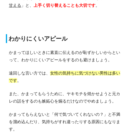
甘える
」と、
上手く切り替えることも大切です
。
わかりにくいアピール
かまってほしいときに素直に伝えるのが恥ずかしいからとい
って、わかりにくいアピールをするのも避けましょう。
遠回しな言い方では、
女性の気持ちに気づけない男性は多い
です
。
また、かまってもらうために、ヤキモチを焼かせようと元カ
レの話をするのも嫉妬心を煽るだけなのでやめましょう。
かまってもらえないと「何で気づいてくれないの？」と不満
を溜め込んだり、気持ちがすれ違ったりする原因にもなりま
す。