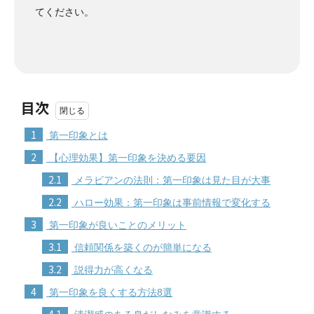
てください。
目次
1
第一印象とは
2
【心理効果】第一印象を決める要因
2.1
メラビアンの法則：第一印象は見た目が大事
2.2
ハロー効果：第一印象は事前情報で変化する
3
第一印象が良いことのメリット
3.1
信頼関係を築くのが簡単になる
3.2
説得力が高くなる
4
第一印象を良くする方法8選
4.1