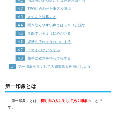
清潔感のある身だしなみを意識する
4.2
TPOに合わせた服装を選ぶ
4.3
きちんと挨拶する
4.4
聞き取りやすい声ではっきりと話す
4.5
笑顔でいるように心がける
4.6
姿勢や所作をきれいにする
4.7
ニオイのケアをする
4.8
相手に敬意を持って接する
5
第一印象を良くして人間関係を円滑にしよう
第一印象とは
「第一印象」とは、
初対面の人に対して抱く印象
のことで
す。