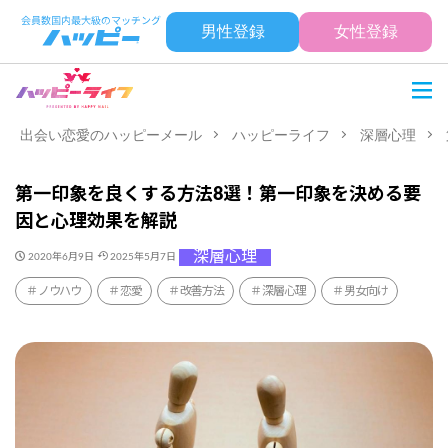
男性登録
女性登録
出会い恋愛のハッピーメール
ハッピーライフ
深層心理
第一印象を良くする方法8選！第一印象を決める要
因と心理効果を解説
深層心理
2020年6月9日
2025年5月7日
ノウハウ
恋愛
改善方法
深層心理
男女向け