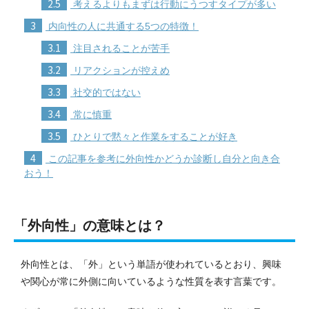
2.5
考えるよりもまずは行動にうつすタイプが多い
3
内向性の人に共通する5つの特徴！
3.1
注目されることが苦手
3.2
リアクションが控えめ
3.3
社交的ではない
3.4
常に慎重
3.5
ひとりで黙々と作業をすることが好き
4
この記事を参考に外向性かどうか診断し自分と向き合
おう！
「外向性」の意味とは？
外向性とは、「外」という単語が使われているとおり、興味
や関心が常に外側に向いているような性質を表す言葉です。