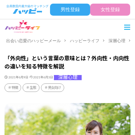
男性登録
女性登録
出会い恋愛のハッピーメール
ハッピーライフ
深層心理
「外向性」という言葉の意味とは？外向性・内向性
の違いを知る特徴を解説
深層心理
2021年6月9日
2021年6月3日
特徴
生態
男女向け