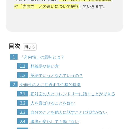
や「内向性」との違いについて解説
していきます。
目次
1
「外向性」の意味とは？
1.1
類義語や使い方
1.2
英語でいうとなんていうの？
2
外向性の人に共通する性格的特徴
2.1
初対面の人とフレンドリーに話すことができる
2.2
人を喜ばせることを好む
2.3
自分のことを他人に話すことに抵抗がない
2.4
環境が変化しても動じない