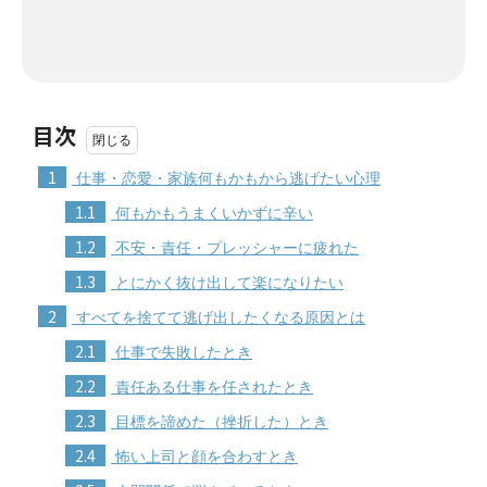
目次
1
仕事・恋愛・家族何もかもから逃げたい心理
1.1
何もかもうまくいかずに辛い
1.2
不安・責任・プレッシャーに疲れた
1.3
とにかく抜け出して楽になりたい
2
すべてを捨てて逃げ出したくなる原因とは
2.1
仕事で失敗したとき
2.2
責任ある仕事を任されたとき
2.3
目標を諦めた（挫折した）とき
2.4
怖い上司と顔を合わすとき