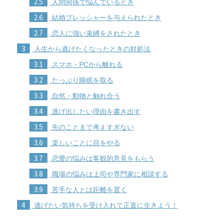
2.5
人間関係で悩んでいるとき
2.6
結婚プレッシャーを与えられたとき
2.7
恋人に強い束縛をされたとき
3
人生から逃げたくなったときの対処法
3.1
スマホ・PCから離れる
3.2
たっぷり睡眠を取る
3.3
自然・動物と触れ合う
3.4
逃げ出したい理由を書き出す
3.5
先のことまで考えすぎない
3.6
楽しいことに目をやる
3.7
恋愛の悩みは客観的意見をもらう
3.8
職場の悩みは上司や専門家に相談する
3.9
苦手な人とは距離を置く
4
逃げたい気持ちを受け入れて正直に生きよう！