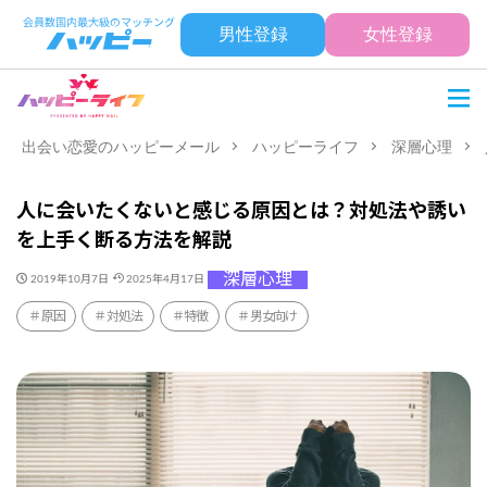
男性登録
女性登録
出会い恋愛のハッピーメール
ハッピーライフ
深層心理
人に会いたくないと感じる原因とは？対処法や誘い
を上手く断る方法を解説
深層心理
2019年10月7日
2025年4月17日
原因
対処法
特徴
男女向け