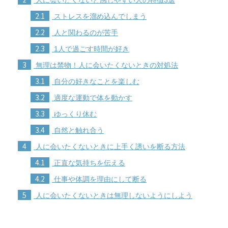
2.1
ストレスを溜め込んでしまう
2.2
人と関わるのが苦手
2.3
1人で過ごす時間が好き
3
無理は禁物！人に会いたくないときの対処法
3.1
自分の好きなことを楽しむ
3.2
適度な運動で体を動かす
3.3
ゆっくり休む
3.4
自然と触れ合う
4
人に会いたくないときに上手く誘いを断る方法
4.1
正直な気持ちを伝える
4.2
仕事や体調を理由にして断る
5
人に会いたくないときは無理しないようにしよう