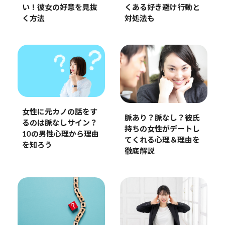
い！彼女の好意を見抜
くある好き避け行動と
く方法
対処法も
女性に元カノの話をす
脈あり？脈なし？彼氏
るのは脈なしサイン？
持ちの女性がデートし
10の男性心理から理由
てくれる心理＆理由を
を知ろう
徹底解説