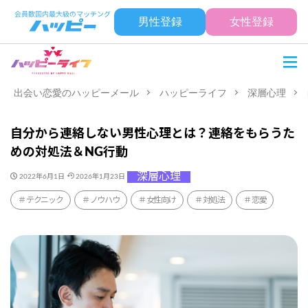
男性登録
女性登録
出会い恋愛のハッピーメール
ハッピーライフ
深層心理
自分から連絡しない男性心理とは？連絡をもらうた
めの対処法＆NG行動
深層心理
2022年6月1日
2026年1月23日
テクニック
ノウハウ
女性向け
対処法
恋愛