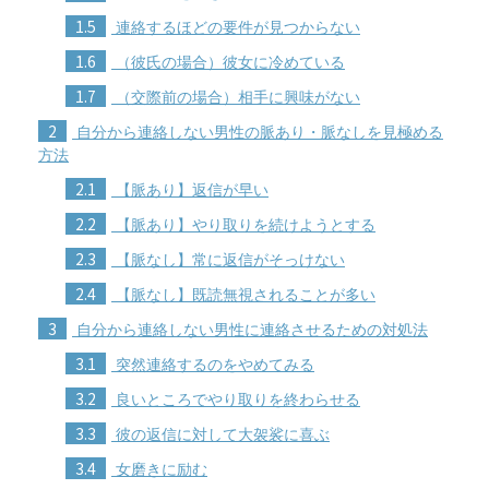
1.5
連絡するほどの要件が見つからない
1.6
（彼氏の場合）彼女に冷めている
1.7
（交際前の場合）相手に興味がない
2
自分から連絡しない男性の脈あり・脈なしを見極める
方法
2.1
【脈あり】返信が早い
2.2
【脈あり】やり取りを続けようとする
2.3
【脈なし】常に返信がそっけない
2.4
【脈なし】既読無視されることが多い
3
自分から連絡しない男性に連絡させるための対処法
3.1
突然連絡するのをやめてみる
3.2
良いところでやり取りを終わらせる
3.3
彼の返信に対して大袈裟に喜ぶ
3.4
女磨きに励む