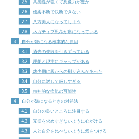
2.5
共感性が強くて想像力が豊か
2.6
優柔不断で決断できない
2.7
八方美人になってしまう
2.8
ネガティブ思考が癖になっている
3
自分が嫌になる根本的な原因
3.1
過去の失敗を引きずっている
3.2
理想と現実にギャップがある
3.3
幼少期に親からの刷り込みがあった
3.4
自分に対して厳しすぎる
3.5
精神的な病気の可能性
4
自分が嫌になるときの対処法
4.1
自分の良いところに注目する
4.2
完璧を求めすぎないように心がける
4.3
人と自分を比べないように気をつける