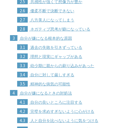
2.5
共感性が強くて想像力が豊か
2.6
優柔不断で決断できない
2.7
八方美人になってしまう
2.8
ネガティブ思考が癖になっている
3
自分が嫌になる根本的な原因
3.1
過去の失敗を引きずっている
3.2
理想と現実にギャップがある
3.3
幼少期に親からの刷り込みがあった
3.4
自分に対して厳しすぎる
3.5
精神的な病気の可能性
4
自分が嫌になるときの対処法
4.1
自分の良いところに注目する
4.2
完璧を求めすぎないように心がける
4.3
人と自分を比べないように気をつける