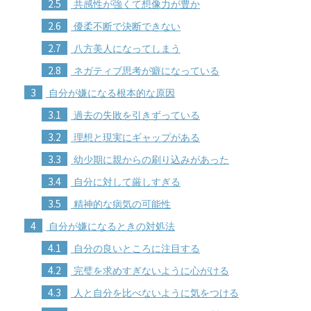
2.5
共感性が強くて想像力が豊か
2.6
優柔不断で決断できない
2.7
八方美人になってしまう
2.8
ネガティブ思考が癖になっている
3
自分が嫌になる根本的な原因
3.1
過去の失敗を引きずっている
3.2
理想と現実にギャップがある
3.3
幼少期に親からの刷り込みがあった
3.4
自分に対して厳しすぎる
3.5
精神的な病気の可能性
4
自分が嫌になるときの対処法
4.1
自分の良いところに注目する
4.2
完璧を求めすぎないように心がける
4.3
人と自分を比べないように気をつける