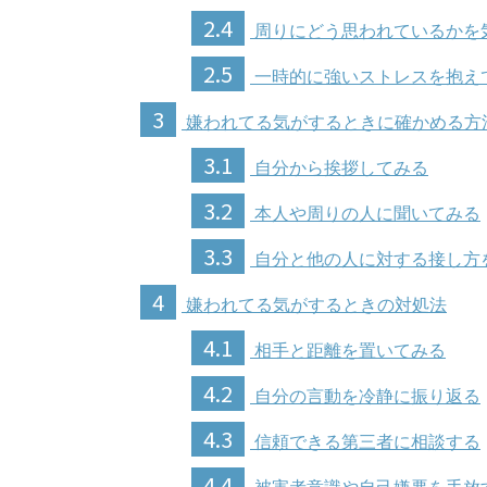
2.4
周りにどう思われているかを
2.5
一時的に強いストレスを抱え
3
嫌われてる気がするときに確かめる方
3.1
自分から挨拶してみる
3.2
本人や周りの人に聞いてみる
3.3
自分と他の人に対する接し方
4
嫌われてる気がするときの対処法
4.1
相手と距離を置いてみる
4.2
自分の言動を冷静に振り返る
4.3
信頼できる第三者に相談する
4.4