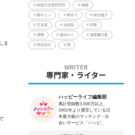
秘密の恋愛研究所
結婚
胸キュン
脈あり
自分磨き
花言葉
血液型
診断
運勢
運命の人
遠距離恋愛
しま
野呂佳代
顔
専門家・ライター
ハッピーライフ編集部
累計登録数3,500万以上、
2001年より運営している日
本最大級のマッチング・出
で
会いサービス「ハッピ...