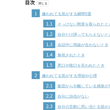
目次
1
嫌われてる気がする瞬間5選
1.1
そっけない態度を取られたと
1.2
自分だけ誘ってもらえないと
1.3
会話中に視線が合わないとき
1.4
無視されたとき
1.5
悪口や陰口を言われたとき
2
嫌われてる気がする理由や心理
2.1
集団から分離している感覚が
2.2
自分に自信がない
2.3
自分の言動に思い当たる節が