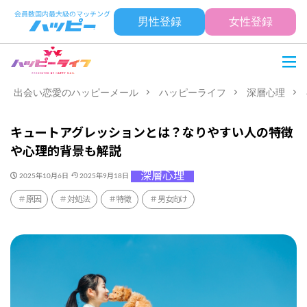
男性登録
女性登録
出会い恋愛のハッピーメール
ハッピーライフ
深層心理
キュートアグレッションとは？なりやすい人の特徴
や心理的背景も解説
深層心理
2025年10月6日
2025年9月18日
原因
対処法
特徴
男女向け