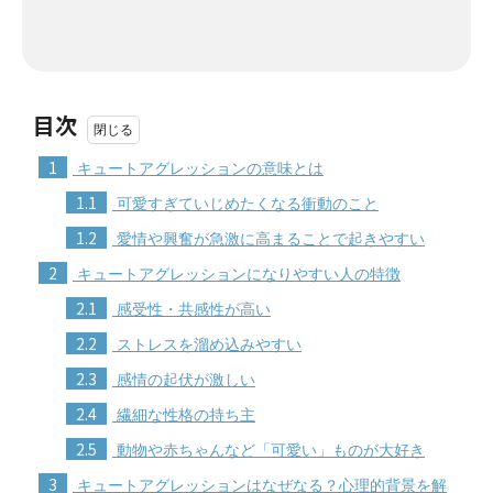
目次
1
キュートアグレッションの意味とは
1.1
可愛すぎていじめたくなる衝動のこと
1.2
愛情や興奮が急激に高まることで起きやすい
2
キュートアグレッションになりやすい人の特徴
2.1
感受性・共感性が高い
2.2
ストレスを溜め込みやすい
2.3
感情の起伏が激しい
2.4
繊細な性格の持ち主
2.5
動物や赤ちゃんなど「可愛い」ものが大好き
3
キュートアグレッションはなぜなる？心理的背景を解