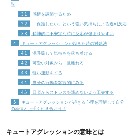
説
3.1
感情を調節するため
3.2
「保護したい」という強い気持ちによる過剰反応
3.3
精神的に不安定な時に反応が強まりやすい
4
キュートアグレッションが起きた時の対処法
4.1
深呼吸して気持ちを落ち着ける
4.2
可愛い対象から一旦離れる
4.3
軽い運動をする
4.4
自分の行動を客観的にみる
4.5
日頃からストレスを溜めないよう工夫する
5
キュートアグレッションが起きる心理を理解して自分
の感情と上手く付き合おう！
キュートアグレッションの意味とは