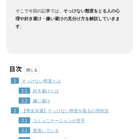
そこで今回の記事では、
そっけない態度をとる人の心
理や好き避け・嫌い避けの見分け方を解説していきま
す
。
目次
1
そっけない態度とは
1.1
好き避けとは
1.2
嫌い避け
2
【男女共通】そっけない態度を取る心理状況
2.1
コミュニケーションが苦手
2.2
緊張している