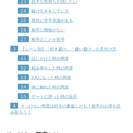
2.3
好きな気持ちを隠したい
2.4
駆け引きをしている
2.5
異性に苦手意識がある
2.6
相手に興味がない
2.7
相手のことが苦手
3
【シーン別】「好き避け」「嫌い避け」の見分け方
3.1
話しかけた時の態度
3.2
頼み事をした時の態度
3.3
2人になった時の態度
3.4
体に触れた時の態度
3.5
デートに誘った時の反応
4
そっけない態度は好きの裏返しかも！相手の心理を読
み取ろう！