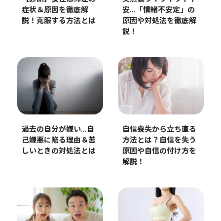
安…「情緒不安定」の
症状＆原因を徹底解
原因や対処法を徹底解
説！克服する方法とは
説！
過去の自分が嫌い…自
自信喪失から立ち直る
己嫌悪に陥る理由＆苦
方法とは？自信を失う
しいときの対処法とは
原因や自信の付け方を
解説！