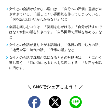
女性との会話が続かない理由は、「自分への評価に意識が向
きすぎている」「話しにくい雰囲気を作ってしまっている」
「何を話せばいいかわからない」など
会話を楽しむコツは、「笑顔を心がける」「自分が話すので
はなく女性の話を引き出す」「自己開示で距離を縮める」な
ど
女性との会話が盛り上がる話題は、「休日の過ごし方の話」
「地元や学生時代の話」「仕事の話」など
女性との会話で沈黙が気になるときの対処法は、「とにかく
落ち着く」「目の前にあるものを話題にする」「沈黙を会話
に活かす」
＼ SNSでシェアしよう！ ／