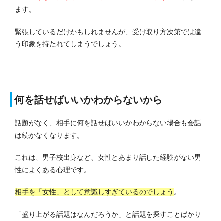
ます。
緊張しているだけかもしれませんが、受け取り方次第では違
う印象を持たれてしまうでしょう。
何を話せばいいかわからないから
話題がなく、相手に何を話せばいいかわからない場合も会話
は続かなくなります。
これは、男子校出身など、女性とあまり話した経験がない男
性によくある心理です。
相手を「女性」として意識しすぎているのでしょう
。
「盛り上がる話題はなんだろうか」と話題を探すことばかり