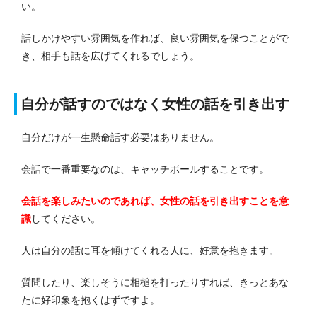
い。
話しかけやすい雰囲気を作れば、良い雰囲気を保つことがで
き、相手も話を広げてくれるでしょう。
自分が話すのではなく女性の話を引き出す
自分だけが一生懸命話す必要はありません。
会話で一番重要なのは、キャッチボールすることです。
会話を楽しみたいのであれば、女性の話を引き出すことを意
識
してください。
人は自分の話に耳を傾けてくれる人に、好意を抱きます。
質問したり、楽しそうに相槌を打ったりすれば、きっとあな
たに好印象を抱くはずですよ。