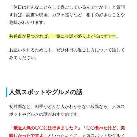
「休日はどんなことをして過ごしているんですか？」と質問
すれば、読書や映画、カフェ巡りなど、相手の好きなことや
趣味がわかります。
共通点が見つかれば、一気に会話が盛り上がるはずです
。
お互いを知るためにも、ぜひ休日の過ごし方について話して
みてください。
人気スポットやグルメの話
初対面など、相手がどんな人かわからない段階なら、人気ス
ポットやグルメの話がおすすめです。
「最近人気の〇〇には行きました？」「〇〇食べたけど、美
味しかったですよ」
といったように、人気スポットやグルメ