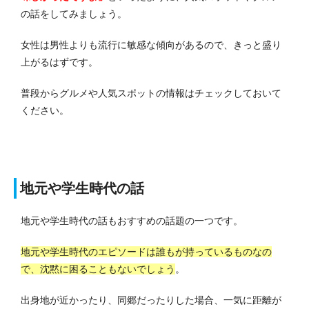
の話をしてみましょう。
女性は男性よりも流行に敏感な傾向があるので、きっと盛り
上がるはずです。
普段からグルメや人気スポットの情報はチェックしておいて
ください。
地元や学生時代の話
地元や学生時代の話もおすすめの話題の一つです。
地元や学生時代のエピソードは誰もが持っているものなの
で、沈黙に困ることもないでしょう
。
出身地が近かったり、同郷だったりした場合、一気に距離が