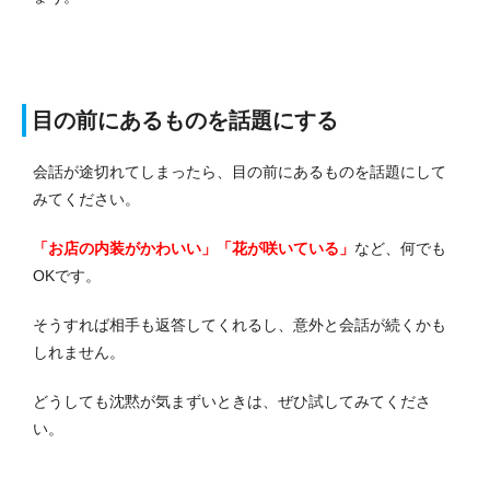
目の前にあるものを話題にする
会話が途切れてしまったら、目の前にあるものを話題にして
みてください。
「お店の内装がかわいい」「花が咲いている」
など、何でも
OKです。
そうすれば相手も返答してくれるし、意外と会話が続くかも
しれません。
どうしても沈黙が気まずいときは、ぜひ試してみてくださ
い。