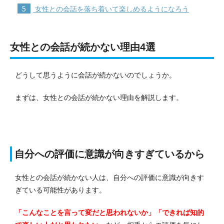
5
女性との会話を落ち着いて楽しめるようになろう
女性との会話が続かない理由4選
どうして思うように会話が続かないのでしょうか。
まずは、女性との会話が続かない理由を解説します。
自分への評価に意識が向きすぎているから
女性との会話が続かない人は、自分への評価に意識が向きす
ぎている可能性があります。
「こんなことを言って変だと思われないか」「できれば知的