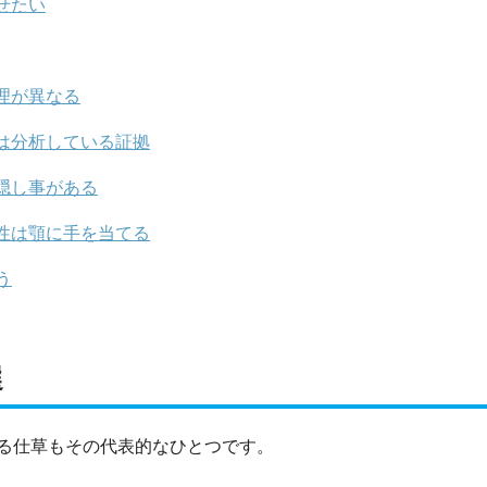
せたい
理が異なる
は分析している証拠
隠し事がある
性は顎に手を当てる
う
選
る仕草もその代表的なひとつです。