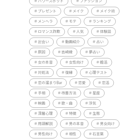
パワースポット
ファッション
プレゼント
メイク
メイク術
メンヘラ
モテ
ランキング
ロマンス詐欺
人気
体験談
出会い
動画紹介
占い
原因
吉崎綾
夢占い
女の本音
女性向け
婚活
対処法
復縁
心理テスト
恋の溜まりBar
恋愛
恋活
手相
改善方法
星座
映画
歌・曲
浮気
深層心理
特徴
生態
用語解説
男の本音
男女向け
男性向け
相性
石言葉