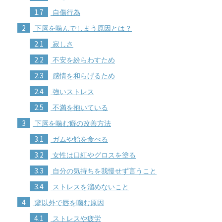
1.7
自傷行為
2
下唇を噛んでしまう原因とは？
2.1
寂しさ
2.2
不安を紛らわすため
2.3
感情を和らげるため
2.4
強いストレス
2.5
不満を抱いている
3
下唇を噛む癖の改善方法
3.1
ガムや飴を食べる
3.2
女性は口紅やグロスを塗る
3.3
自分の気持ちを我慢せず言うこと
3.4
ストレスを溜めないこと
4
癖以外で唇を噛む原因
4.1
ストレスや疲労