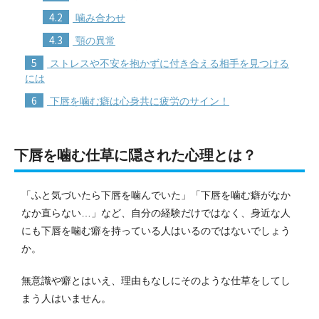
4.2
噛み合わせ
4.3
顎の異常
5
ストレスや不安を抱かずに付き合える相手を見つける
には
6
下唇を噛む癖は心身共に疲労のサイン！
下唇を噛む仕草に隠された心理とは？
「ふと気づいたら下唇を噛んでいた」「下唇を噛む癖がなか
なか直らない…」など、自分の経験だけではなく、身近な人
にも下唇を噛む癖を持っている人はいるのではないでしょう
か。
無意識や癖とはいえ、理由もなしにそのような仕草をしてし
まう人はいません。