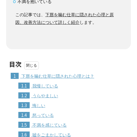
不満を抱いている
この記事では、
下唇を噛む仕草に隠された心理と原
因、改善方法について詳しく紹介
します。
目次
1
下唇を噛む仕草に隠された心理とは？
1.1
我慢している
1.2
うらやましい
1.3
悔しい
1.4
怒っている
1.5
不満を感じている
1.6
嘘をごまかしている