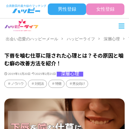
男性登録
女性登録
出会い恋愛のハッピーメール
ハッピーライフ
深層心理
下唇を噛む仕草に隠された心理とは？その原因と噛
む癖の改善方法を紹介！
深層心理
2019年11月20日
2025年2月21日
ノウハウ
対処法
特徴
男女向け