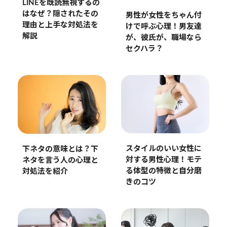
LINEを既読無視するの
はなぜ？隠されたその
男性が女性をちゃん付
理由と上手な対処法を
けで呼ぶ心理！男友達
解説
が、彼氏が、職場なら
セクハラ？
スタイルのいい女性に
下ネタの意味とは？下
対する男性心理！モテ
ネタを言う人の心理と
る体型の特徴と自分磨
対処法を紹介
きのコツ