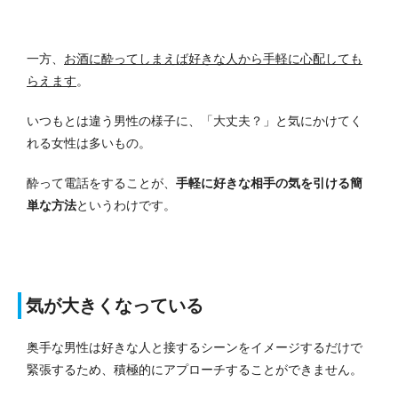
一方、
お酒に酔ってしまえば好きな人から手軽に心配しても
らえます
。
いつもとは違う男性の様子に、「大丈夫？」と気にかけてく
れる女性は多いもの。
酔って電話をすることが、
手軽に好きな相手の気を引ける簡
単な方法
というわけです。
気が大きくなっている
奥手な男性は好きな人と接するシーンをイメージするだけで
緊張するため、積極的にアプローチすることができません。