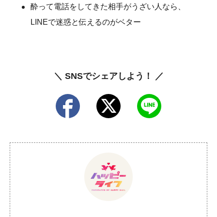
酔って電話をしてきた相手がうざい人なら、
LINEで迷惑と伝えるのがベター
＼ SNSでシェアしよう！ ／