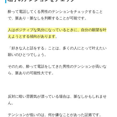
酔って電話してくる男性のテンションをチェックすること
で、脈あり・脈なしを判断することが可能です。
人はポジティブな気分になっているときに、自分の願望を叶
えようとする傾向があります
。
「好きな人と話をする」ことは、多くの人にとって叶えたい
願いのひとつでしょう。
そのため、酔って電話をしてきた男性のテンションが高いな
ら、脈ありの可能性大です。
反対に暗い雰囲気が漂っている場合は、脈なしかもしれませ
ん。
テンションが低いのは、何か嫌なことがあった証拠です。