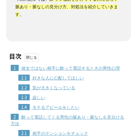
脈あり・脈なしの見分け方、対処法を紹介していきま
す
。
目次
1
彼女ではない相手に酔って電話するときの男性心理
1.1
好きな人に心配してほしい
1.2
気が大きくなっている
1.3
寂しい
1.4
モテるアピールをしたい
2
酔って電話してくる男性の脈あり・脈なしを見分ける
方法
2.1
相手のテンションをチェック