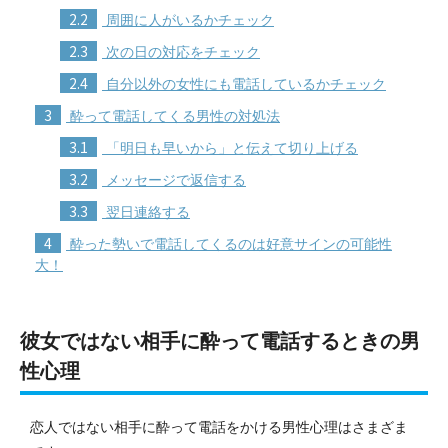
2.2
周囲に人がいるかチェック
2.3
次の日の対応をチェック
2.4
自分以外の女性にも電話しているかチェック
3
酔って電話してくる男性の対処法
3.1
「明日も早いから」と伝えて切り上げる
3.2
メッセージで返信する
3.3
翌日連絡する
4
酔った勢いで電話してくるのは好意サインの可能性
大！
彼女ではない相手に酔って電話するときの男
性心理
恋人ではない相手に酔って電話をかける男性心理はさまざま