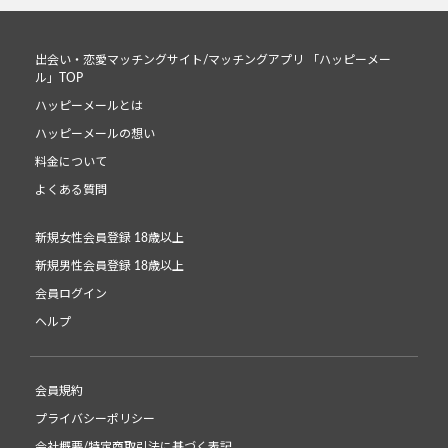
出会い・恋愛マッチングサイト/マッチングアプリ 「ハッピーメー
ル」TOP
ハッピーメールとは
ハッピーメールの想い
料金について
よくある質問
新規女性会員登録 18歳以上
新規男性会員登録 18歳以上
会員ログイン
ヘルプ
会員規約
プライバシーポリシー
会社概要/特定商取引法に基づく表記