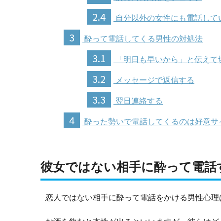
2.4
自分以外の女性にも電話して
3
酔って電話してくる男性の対処法
3.1
「明日も早いから」と伝えて
3.2
メッセージで返信する
3.3
翌日連絡する
4
酔った勢いで電話してくるのは好意サ
彼女ではない相手に酔って電話
恋人ではない相手に酔って電話をかける男性心理