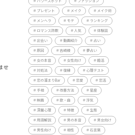
パワースポット
ファッション
プレゼント
メイク
メイク術
メンヘラ
モテ
ランキング
ロマンス詐欺
人気
体験談
出会い
動画紹介
占い
原因
吉崎綾
夢占い
女の本音
女性向け
婚活
ませ
対処法
復縁
心理テスト
恋の溜まりBar
恋愛
恋活
手相
改善方法
星座
映画
歌・曲
浮気
深層心理
特徴
生態
用語解説
男の本音
男女向け
男性向け
相性
石言葉
。