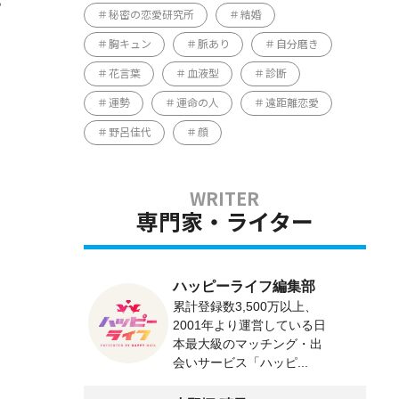
秘密の恋愛研究所
結婚
胸キュン
脈あり
自分磨き
花言葉
血液型
診断
運勢
運命の人
遠距離恋愛
野呂佳代
顔
専門家・ライター
ハッピーライフ編集部
累計登録数3,500万以上、
2001年より運営している日
本最大級のマッチング・出
会いサービス「ハッピ...