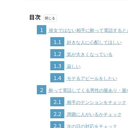
目次
1
彼女ではない相手に酔って電話すると
1.1
好きな人に心配してほしい
1.2
気が大きくなっている
1.3
寂しい
1.4
モテるアピールをしたい
2
酔って電話してくる男性の脈あり・脈
2.1
相手のテンションをチェック
2.2
周囲に人がいるかチェック
2.3
次の日の対応をチェック