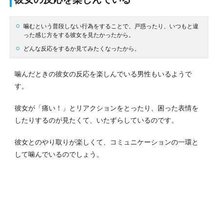
噛むという普段しない行為をすることで、戸惑ったり、いつもと違
った感じ方をする彼女を見たかったから。
どんな反応をするか見てみたくなったから。
噛んだときの彼女の反応を楽しんでいる男性もいるようで
す。
彼女が「痛い！」とリアクションをとったり、困った表情を
したりするのが見たくて、いたずらしているのです。
彼女とのやり取りが楽しくて、コミュニケーションの一環と
して噛んでいるのでしょう。