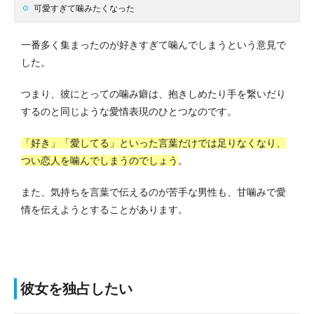
可愛すぎて噛みたくなった
一番多く集まったのが好きすぎて噛んでしまうという意見で
した。
つまり、彼にとっての噛み癖は、抱きしめたり手を繋いだり
するのと同じような愛情表現のひとつなのです。
「好き」「愛してる」といった言葉だけでは足りなくなり、
つい恋人を噛んでしまうのでしょう
。
また、気持ちを言葉で伝えるのが苦手な男性も、甘噛みで愛
情を伝えようとすることがあります。
彼女を独占したい