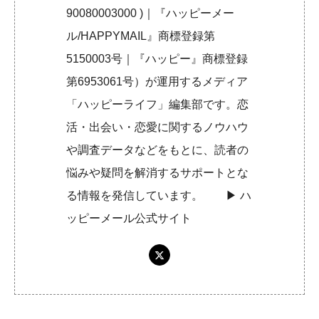
90080003000 )｜『ハッピーメー
ル/HAPPYMAIL』商標登録第
5150003号｜『ハッピー』商標登録
第6953061号）が運用するメディア
「ハッピーライフ」編集部です。恋
活・出会い・恋愛に関するノウハウ
や調査データなどをもとに、読者の
悩みや疑問を解消するサポートとな
る情報を発信しています。 ▶︎
ハ
ッピーメール公式サイト