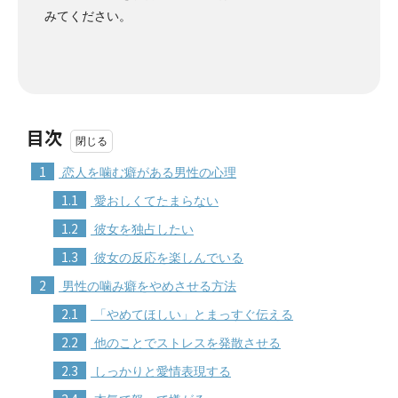
みてください。
目次
1
恋人を噛む癖がある男性の心理
1.1
愛おしくてたまらない
1.2
彼女を独占したい
1.3
彼女の反応を楽しんでいる
2
男性の噛み癖をやめさせる方法
2.1
「やめてほしい」とまっすぐ伝える
2.2
他のことでストレスを発散させる
2.3
しっかりと愛情表現する