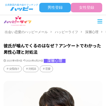
男性登録
女性登録
出会い恋愛のハッピーメール
ハッピーライフ
深層心理
彼氏が噛んでくるのはなぜ？アンケートでわかった
男性心理と対処法
深層心理
2025年9月9日
2026年6月29日
女性向け
対処法
恋愛