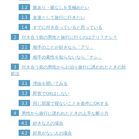
1.2
脈あり・脈なしを見極めたい
1.3
友達として旅行に行きたい
1.4
すでに付き合っていると思っている
2
付き合う前の男性と旅行に行くのはアリ？ナシ？
2.1
相手のことが好きなら「アリ」
2.2
相手の素性を知らないなら「ナシ」
3
付き合う前の男性からお泊り旅行に誘われたときの対
処法
3.1
理由を聞いてみる
3.2
即答でOKはしない
3.3
同じ部屋で寝ないことを条件にOKする
4
男性から旅行に誘われたときの上手な断り方
4.1
好きな人の場合
4.2
好意がない人の場合