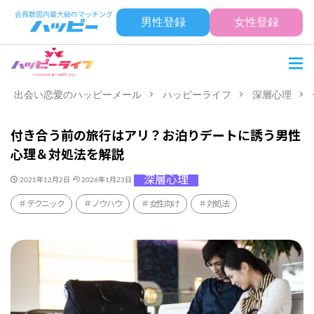
男性登録
女性登録
出会い恋愛のハッピーメール
ハッピーライフ
深層心理
付き合う前の旅行はアリ？お泊りデートに誘う男性
心理＆対処法を解説
深層心理
2021年12月2日
2026年1月23日
テクニック
ノウハウ
女性向け
対処法