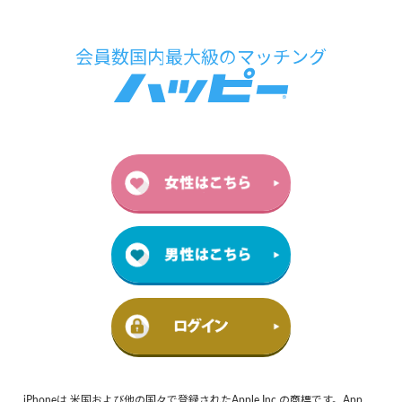
iPhoneは 米国および他の国々で登録されたApple Inc.の商標です。App