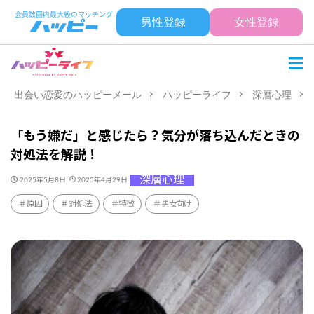
男性登録
女性登録
出会い恋愛のハッピーメール
ハッピーライフ
深層心理
「もう嫌だ」と感じたら？気分が落ち込んだときの
対処法を解説！
深層心理
2025年5月8日
2025年4月29日
原因
対処法
特徴
男女向け