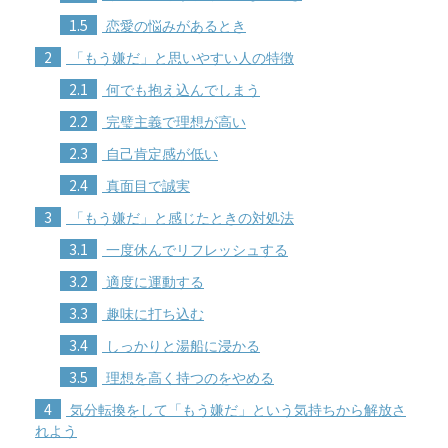
1.5
恋愛の悩みがあるとき
2
「もう嫌だ」と思いやすい人の特徴
2.1
何でも抱え込んでしまう
2.2
完璧主義で理想が高い
2.3
自己肯定感が低い
2.4
真面目で誠実
3
「もう嫌だ」と感じたときの対処法
3.1
一度休んでリフレッシュする
3.2
適度に運動する
3.3
趣味に打ち込む
3.4
しっかりと湯船に浸かる
3.5
理想を高く持つのをやめる
4
気分転換をして「もう嫌だ」という気持ちから解放さ
れよう