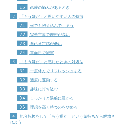
1.5
恋愛の悩みがあるとき
2
「もう嫌だ」と思いやすい人の特徴
2.1
何でも抱え込んでしまう
2.2
完璧主義で理想が高い
2.3
自己肯定感が低い
2.4
真面目で誠実
3
「もう嫌だ」と感じたときの対処法
3.1
一度休んでリフレッシュする
3.2
適度に運動する
3.3
趣味に打ち込む
3.4
しっかりと湯船に浸かる
3.5
理想を高く持つのをやめる
4
気分転換をして「もう嫌だ」という気持ちから解放さ
れよう