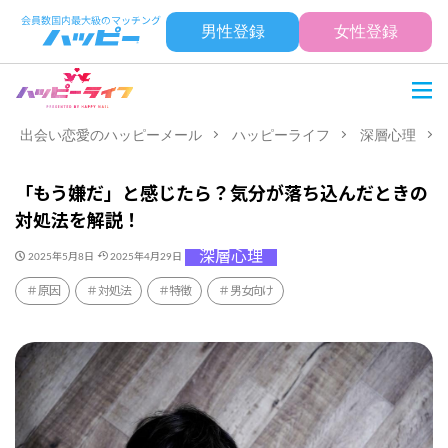
男性登録
女性登録
出会い恋愛のハッピーメール
ハッピーライフ
深層心理
「もう嫌だ」と感じたら？気分が落ち込んだときの
対処法を解説！
深層心理
2025年5月8日
2025年4月29日
原因
対処法
特徴
男女向け