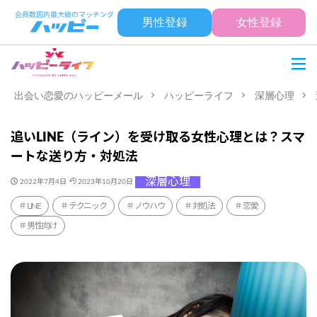
男性登録
女性登録
出会い恋愛のハッピーメール
ハッピーライフ
深層心理
追いLINE（ライン）を受け取る女性心理とは？スマ
ートな送り方・対処法
深層心理
2022年7月4日
2023年10月20日
LINE
テクニック
ノウハウ
対処法
恋愛
男性向け