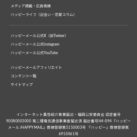
メディア掲載・広告実績
ハッピーライフ（出会い・恋愛コラム）
ハッピーメール公式X（旧Twitter）
ハッピーメール公式instagram
ハッピーメール公式YouTube
ハッピーメールアフィリエイト
コンテンツ一覧
サイトマップ
インターネット異性紹介事業届出・福岡公安委員会 認定番号
90080003000 第二種電気通信事業者届出済 届出番号H4-094『ハッピー
メール/HAPPYMAIL』商標登録第5150003号 『ハッピー』商標登録第
6953061号