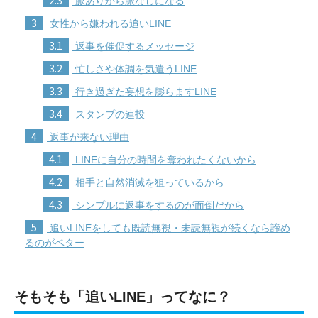
脈ありから脈なしになる
3
女性から嫌われる追いLINE
3.1
返事を催促するメッセージ
3.2
忙しさや体調を気遣うLINE
3.3
行き過ぎた妄想を膨らますLINE
3.4
スタンプの連投
4
返事が来ない理由
4.1
LINEに自分の時間を奪われたくないから
4.2
相手と自然消滅を狙っているから
4.3
シンプルに返事をするのが面倒だから
5
追いLINEをしても既読無視・未読無視が続くなら諦め
るのがベター
そもそも「追いLINE」ってなに？