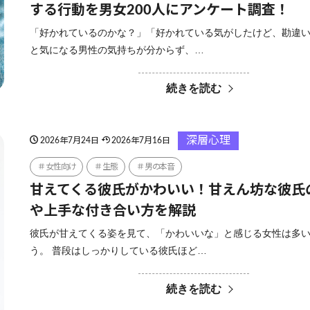
する行動を男女200人にアンケート調査！
「好かれているのかな？」「好かれている気がしたけど、勘違
と気になる男性の気持ちが分からず、…
続きを読む
深層心理
2026年7月24日
2026年7月16日
女性向け
生態
男の本音
甘えてくる彼氏がかわいい！甘えん坊な彼氏
や上手な付き合い方を解説
彼氏が甘えてくる姿を見て、「かわいいな」と感じる女性は多
う。 普段はしっかりしている彼氏ほど…
続きを読む