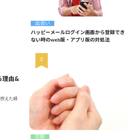
出会い
ハッピーメールログイン画面から登録でき
ない時のweb版・アプリ版の対処法
る理由&
を控えた経
診断