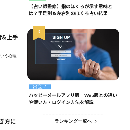
【占い師監修】指のほくろが示す意味と
は？手足別＆左右別のほくろ占い結果
音&上手
ういう心理
出会い
ハッピーメールアプリ版｜Web版との違い
や使い方・ログイン方法を解説
ランキング一覧へ
ぎ方に