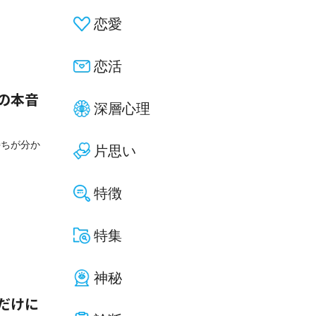
恋愛
恋活
の本音
深層心理
持ちが分か
片思い
特徴
特集
神秘
だけに