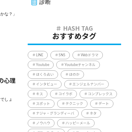
診断
いかな？」
おすすめタグ
LINE
SNS
Webドラマ
Youtube
Youtubeチャンネル
ほくろ占い
ほのか
の心理
インタビュー
エンジェルナンバー
キス
コイラボ
コンプレックス
いでしょ
スポット
テクニック
デート
ナジャ・グランディーバ
ネタ
ノウハウ
ハッピーメール