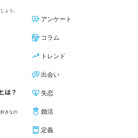
でしょう。
アンケート
コラム
トレンド
出会い
とは？
失恋
婚活
「好きなの
定義