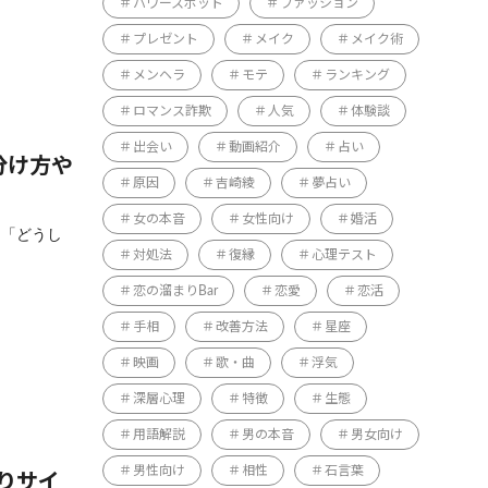
パワースポット
ファッション
プレゼント
メイク
メイク術
メンヘラ
モテ
ランキング
ロマンス詐欺
人気
体験談
出会い
動画紹介
占い
分け方や
原因
吉崎綾
夢占い
女の本音
女性向け
婚活
、「どうし
対処法
復縁
心理テスト
恋の溜まりBar
恋愛
恋活
手相
改善方法
星座
映画
歌・曲
浮気
深層心理
特徴
生態
用語解説
男の本音
男女向け
男性向け
相性
石言葉
りサイ