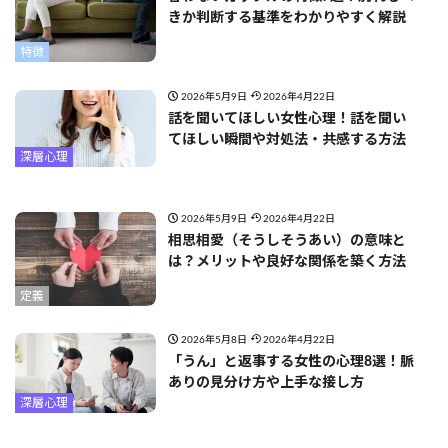
きか判断する基準をわかりやすく解説
特徴
2026年5月9日
2026年4月22日
話を聞いてほしい女性心理！話を聞い
てほしい瞬間や対処法・共感する方法
深層心理
2026年5月9日
2026年4月22日
相思相愛（そうしそうあい）の意味と
は？メリットや良好な関係を築く方法
定義
2026年5月8日
2026年4月22日
「うん」と返事する女性の心理8選！脈
ありの見分け方や上手な接し方
深層心理