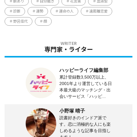
脈あり
自分磨き
花言葉
血液型
診断
運勢
運命の人
遠距離恋愛
野呂佳代
顔
専門家・ライター
ハッピーライフ編集部
累計登録数3,500万以上、
2001年より運営している日
本最大級のマッチング・出
会いサービス「ハッピ...
小野塚 晴子
読書好きのインドア派で
す。恋に消極的な人にも楽
しめるような記事を目指し
ます！