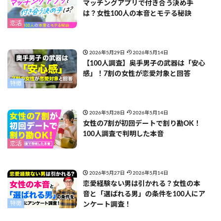
マッチングアプリで付き合う決め手
は？女性100人の本音とモテる秘訣
恋活
2026年5月29日
2026年5月14日
【100人調査】奥手男子の武器は「安心
感」！7割の女性が恋愛対象と回答
特徴
2026年5月28日
2026年5月14日
女性の7割が初回デートで割り勘OK！
100人調査で判明した本音
恋活
2026年5月27日
2026年5月14日
恋愛経験ない男は引かれる？女性の本
音と「選ばれる男」の条件を100人にア
特徴
ンケート調査！