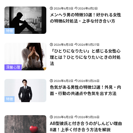
2026年6月3日
2026年6月2日
メンヘラ男の特徴10選！好かれる女性
の特徴&対処法・上手な付き合い方
特徴
2026年6月3日
2026年5月27日
「ひとりになりたい」と感じる女性心
理とは？ひとりになりたいときの対処
法
深層心理
2026年6月2日
2026年5月26日
色気がある男性の特徴12選！外見・内
面・行動の共通点や色気を出す方法
特徴
2026年6月2日
2026年5月26日
AB型彼氏と付き合うのがしんどい理由
8選！上手く付き合う方法を解説