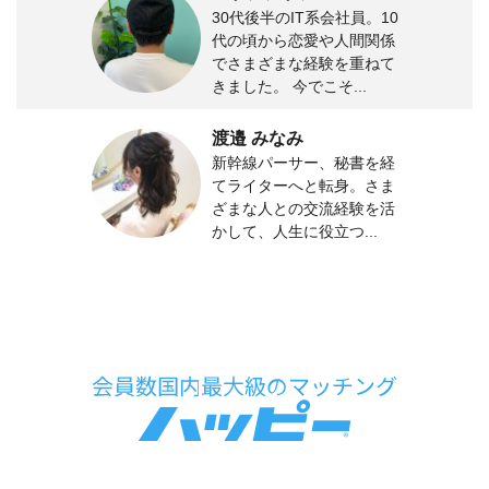
30代後半のIT系会社員。10
代の頃から恋愛や人間関係
でさまざまな経験を重ねて
きました。 今でこそ...
渡邉 みなみ
新幹線パーサー、秘書を経
てライターへと転身。さま
ざまな人との交流経験を活
かして、人生に役立つ...