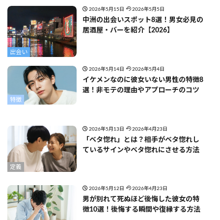
2026年5月15日
2026年5月5日
中洲の出会いスポット8選！男女必見の
居酒屋・バーを紹介【2026】
出会い
2026年5月14日
2026年5月4日
イケメンなのに彼女いない男性の特徴8
選！非モテの理由やアプローチのコツ
特徴
2026年5月13日
2026年4月23日
「ベタ惚れ」とは？相手がベタ惚れし
ているサインやベタ惚れにさせる方法
定義
2026年5月12日
2026年4月23日
男が別れて死ぬほど後悔した彼女の特
徴10選！後悔する瞬間や復縁する方法