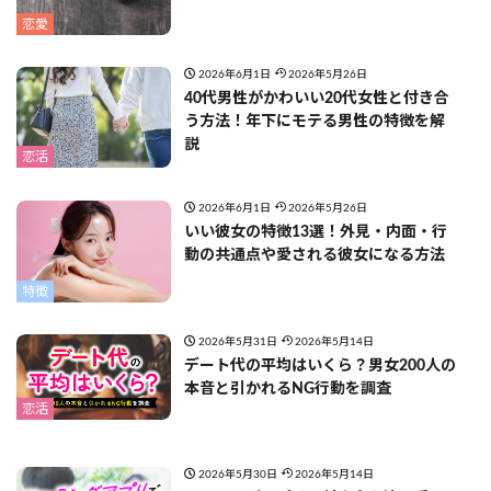
恋愛
2026年6月1日
2026年5月26日
40代男性がかわいい20代女性と付き合
う方法！年下にモテる男性の特徴を解
説
恋活
2026年6月1日
2026年5月26日
いい彼女の特徴13選！外見・内面・行
動の共通点や愛される彼女になる方法
特徴
2026年5月31日
2026年5月14日
デート代の平均はいくら？男女200人の
本音と引かれるNG行動を調査
恋活
2026年5月30日
2026年5月14日