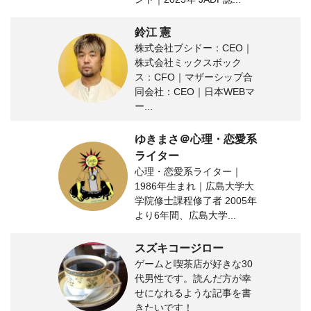
鈴江 憲
株式会社ブシドー：CEO｜
株式会社ミックスボック
ス：CFO｜マザーシップ合
同会社：CEO｜日本WEBマ
ー...
ゆきまさ＠心理・恋愛系
ライター
心理・恋愛系ライター｜
1986年生まれ｜広島大学大
学院修士課程修了者 2005年
より6年間、広島大学...
スズキコージロー
ゲームと喫茶店が好きな30
代男性です。読んだ方が幸
せになれるような記事を書
きたいです！