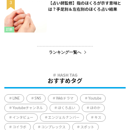
【占い師監修】指のほくろが示す意味と
は？手足別＆左右別のほくろ占い結果
診断
ランキング一覧へ
おすすめタグ
LINE
SNS
Webドラマ
Youtube
Youtubeチャンネル
ほくろ占い
ほのか
インタビュー
エンジェルナンバー
キス
コイラボ
コンプレックス
スポット