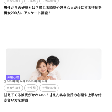
女性向け
生態
男の本音
男性からの好意とは？感じる瞬間や好きな人だけにする行動を
男女200人にアンケート調査！
深層心理
2026年7月24日
2026年7月16日
女性向け
生態
男の本音
甘えてくる彼氏がかわいい！甘えん坊な彼氏の心理や上手な付
き合い方を解説