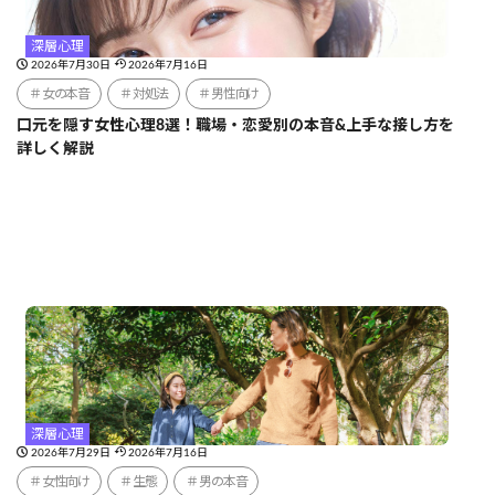
深層心理
2026年7月30日
2026年7月16日
女の本音
対処法
男性向け
口元を隠す女性心理8選！職場・恋愛別の本音&上手な接し方を
詳しく解説
深層心理
2026年7月29日
2026年7月16日
女性向け
生態
男の本音