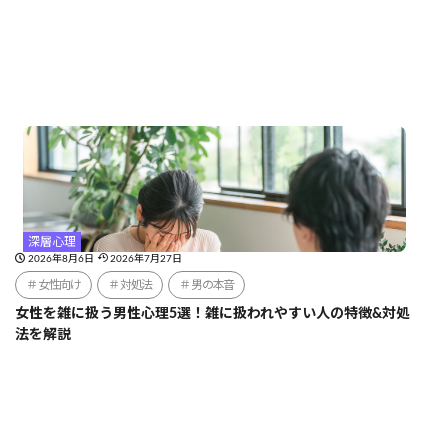
深層心理
2026年8月6日
2026年7月27日
女性向け
対処法
男の本音
女性を雑に扱う男性心理5選！雑に扱われやすい人の特徴&対処
法を解説