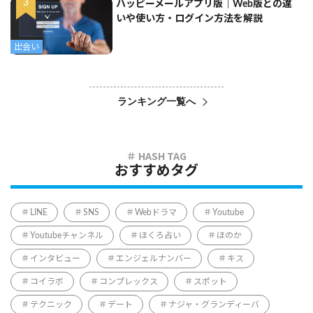
ハッピーメールアプリ版｜Web版との違
いや使い方・ログイン方法を解説
出会い
ランキング一覧へ
おすすめタグ
LINE
SNS
Webドラマ
Youtube
Youtubeチャンネル
ほくろ占い
ほのか
インタビュー
エンジェルナンバー
キス
コイラボ
コンプレックス
スポット
テクニック
デート
ナジャ・グランディーバ