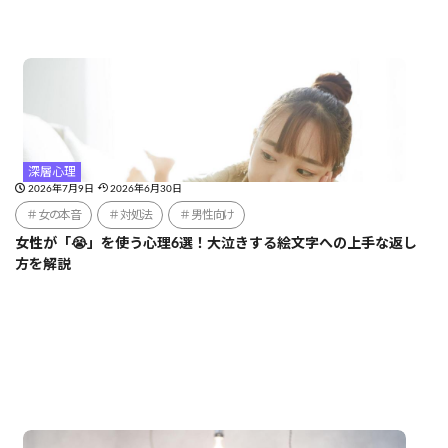
深層心理
2026年7月9日
2026年6月30日
女の本音
対処法
男性向け
女性が「😭」を使う心理6選！大泣きする絵文字への上手な返し
方を解説