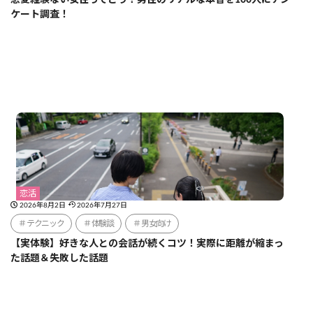
恋愛経験ない女性ってどう？男性のリアルな本音を100人にアン
ケート調査！
恋活
2026年8月2日
2026年7月27日
テクニック
体験談
男女向け
【実体験】好きな人との会話が続くコツ！実際に距離が縮まっ
た話題＆失敗した話題