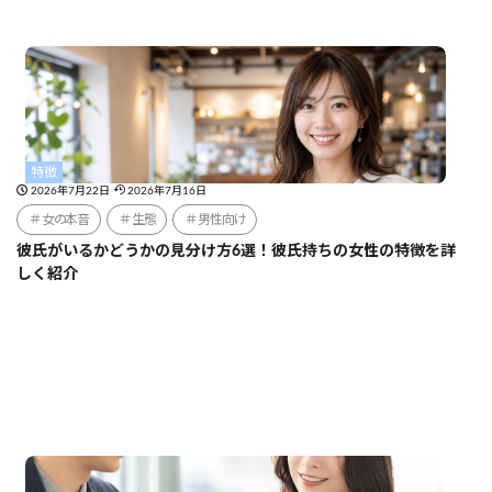
特徴
2026年7月22日
2026年7月16日
女の本音
生態
男性向け
彼氏がいるかどうかの見分け方6選！彼氏持ちの女性の特徴を詳
しく紹介