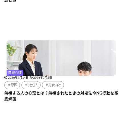
返し方
深層心理
2026年7月14日
2026年7月2日
原因
対処法
男女向け
無視する人の心理とは？無視されたときの対処法やNG行動を徹
底解説