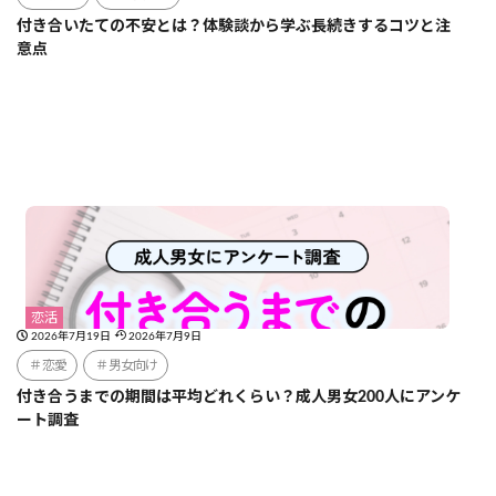
付き合いたての不安とは？体験談から学ぶ長続きするコツと注
意点
恋活
2026年7月19日
2026年7月9日
恋愛
男女向け
付き合うまでの期間は平均どれくらい？成人男女200人にアンケ
ート調査