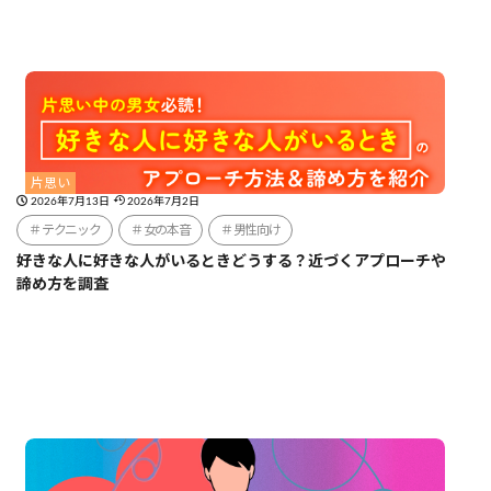
片思い
2026年7月13日
2026年7月2日
テクニック
女の本音
男性向け
好きな人に好きな人がいるときどうする？近づくアプローチや
諦め方を調査