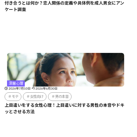
付き合うとは何か？恋人関係の定義や具体例を成人男女にアン
ケート調査
深層心理
2026年7月10日
2026年6月30日
モテ
女性向け
男の本音
上目遣いをする女性心理！上目遣いに対する男性の本音やドキ
ッとさせる方法