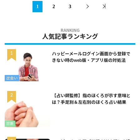
1
2
3
人気記事ランキング
ハッピーメールログイン画面から登録で
きない時のweb版・アプリ版の対処法
出会い
【占い師監修】指のほくろが示す意味と
は？手足別＆左右別のほくろ占い結果
診断