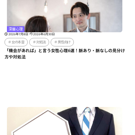
深層心理
2026年7月8日
2026年6月30日
女の本音
対処法
男性向け
「機会があれば」と言う女性心理6選！脈あり・脈なしの見分け
方や対処法