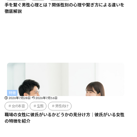
手を繋ぐ男性心理とは？関係性別の心理や繋ぎ方による違いを
徹底解説
特徴
2026年7月28日
2026年7月16日
女の本音
生態
男性向け
職場の女性に彼氏がいるかどうかの見分け方｜彼氏がいる女性
の特徴を紹介