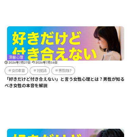
深層心理
2026年7月27日
2026年7月16日
女の本音
対処法
男性向け
「好きだけど付き合えない」と言う女性心理とは？男性が知る
べき女性の本音を解説