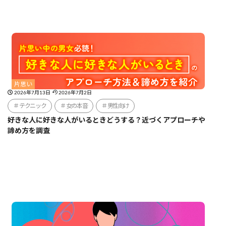
片思い
2026年7月13日
2026年7月2日
テクニック
女の本音
男性向け
好きな人に好きな人がいるときどうする？近づくアプローチや
諦め方を調査