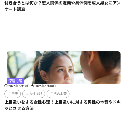
付き合うとは何か？恋人関係の定義や具体例を成人男女にアン
ケート調査
深層心理
2026年7月10日
2026年6月30日
モテ
女性向け
男の本音
上目遣いをする女性心理！上目遣いに対する男性の本音やドキ
ッとさせる方法