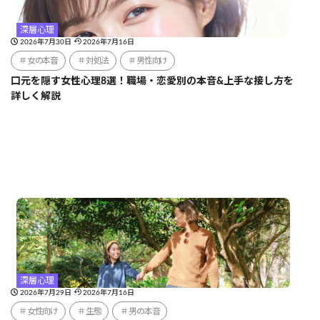
深層心理
2026年7月30日
2026年7月16日
女の本音
対処法
男性向け
口元を隠す女性心理8選！職場・恋愛別の本音&上手な接し方を
詳しく解説
深層心理
2026年7月29日
2026年7月16日
女性向け
生態
男の本音