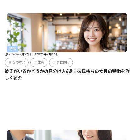
特徴
2026年7月22日
2026年7月16日
女の本音
生態
男性向け
彼氏がいるかどうかの見分け方6選！彼氏持ちの女性の特徴を詳
しく紹介