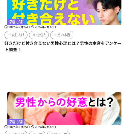
深層心理
2026年7月26日
2026年7月16日
女性向け
対処法
男の本音
好きだけど付き合えない男性心理とは？男性の本音をアンケー
ト調査！
深層心理
2026年7月25日
2026年7月16日