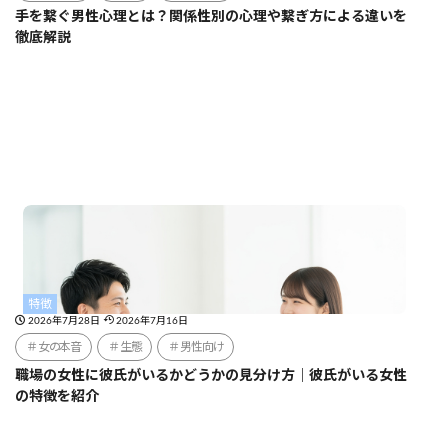
手を繋ぐ男性心理とは？関係性別の心理や繋ぎ方による違いを
徹底解説
特徴
2026年7月28日
2026年7月16日
女の本音
生態
男性向け
職場の女性に彼氏がいるかどうかの見分け方｜彼氏がいる女性
の特徴を紹介