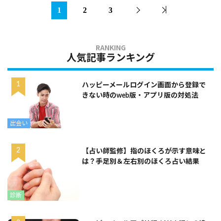
1
2
3
人気記事ランキング
ハッピーメールログイン画面から登録で
きない時のweb版・アプリ版の対処法
出会い
【占い師監修】指のほくろが示す意味と
は？手足別＆左右別のほくろ占い結果
診断