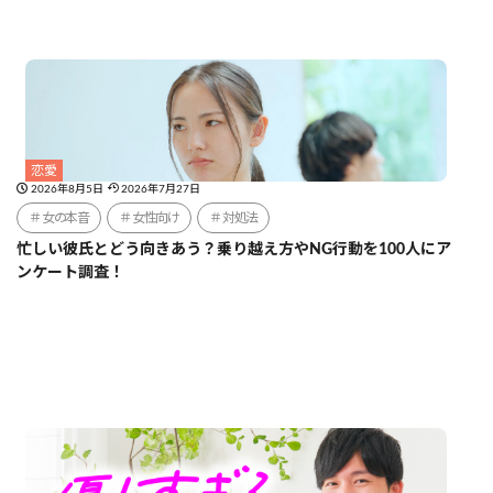
恋愛
2026年8月5日
2026年7月27日
女の本音
女性向け
対処法
忙しい彼氏とどう向きあう？乗り越え方やNG行動を100人にア
ンケート調査！