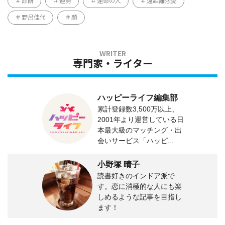
診断
運勢
運命の人
遠距離恋愛
野呂佳代
顔
専門家・ライター
ハッピーライフ編集部
累計登録数3,500万以上、
2001年より運営している日
本最大級のマッチング・出
会いサービス「ハッピ...
小野塚 晴子
読書好きのインドア派で
す。恋に消極的な人にも楽
しめるような記事を目指し
ます！