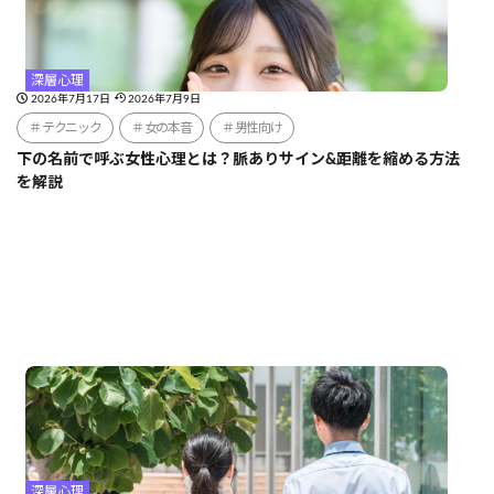
深層心理
2026年7月17日
2026年7月9日
テクニック
女の本音
男性向け
下の名前で呼ぶ女性心理とは？脈ありサイン&距離を縮める方法
を解説
深層心理