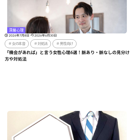
深層心理
2026年7月8日
2026年6月30日
女の本音
対処法
男性向け
「機会があれば」と言う女性心理6選！脈あり・脈なしの見分け
方や対処法