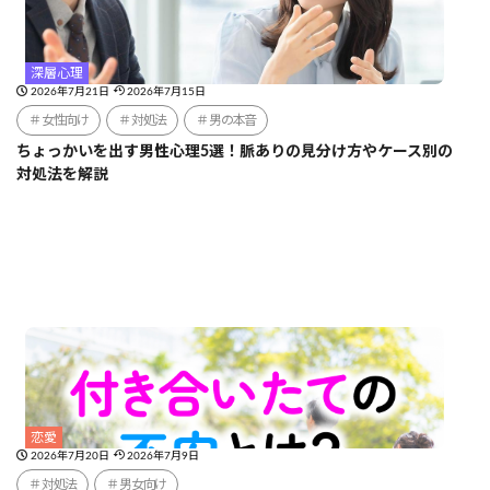
深層心理
2026年7月21日
2026年7月15日
女性向け
対処法
男の本音
ちょっかいを出す男性心理5選！脈ありの見分け方やケース別の
対処法を解説
恋愛
2026年7月20日
2026年7月9日
対処法
男女向け