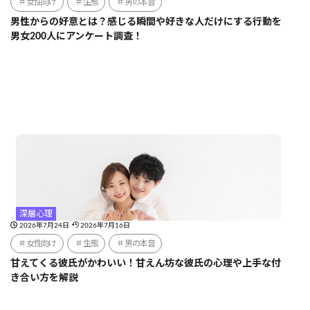
女性向け
生態
男の本音
男性からの好意とは？感じる瞬間や好きな人だけにする行動を
男女200人にアンケート調査！
深層心理
2026年7月24日
2026年7月16日
女性向け
生態
男の本音
甘えてくる彼氏がかわいい！甘えん坊な彼氏の心理や上手な付
き合い方を解説