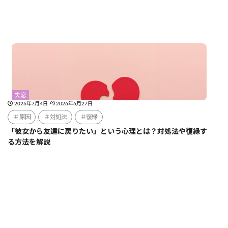
失恋
2026年7月4日
2026年6月27日
原因
対処法
復縁
「彼女から友達に戻りたい」という心理とは？対処法や復縁す
る方法を解説