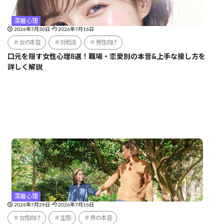
深層心理
2026年7月30日
2026年7月16日
女の本音
対処法
男性向け
口元を隠す女性心理8選！職場・恋愛別の本音&上手な接し方を
詳しく解説
深層心理
2026年7月29日
2026年7月16日
女性向け
生態
男の本音