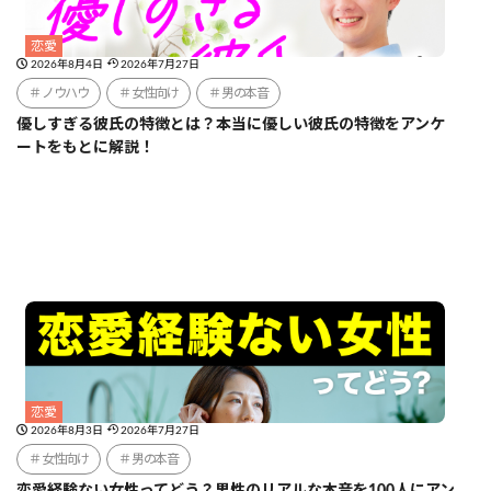
恋愛
2026年8月4日
2026年7月27日
ノウハウ
女性向け
男の本音
優しすぎる彼氏の特徴とは？本当に優しい彼氏の特徴をアンケ
ートをもとに解説！
恋愛
2026年8月3日
2026年7月27日
女性向け
男の本音