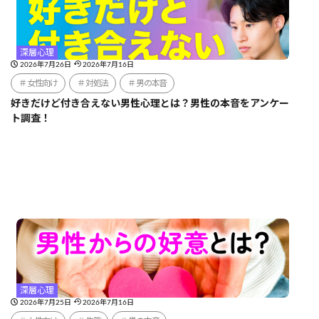
深層心理
2026年7月26日
2026年7月16日
女性向け
対処法
男の本音
好きだけど付き合えない男性心理とは？男性の本音をアンケー
ト調査！
深層心理
2026年7月25日
2026年7月16日