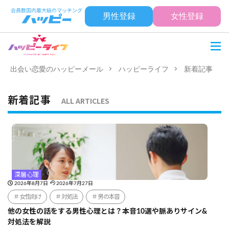
男性登録
女性登録
出会い恋愛のハッピーメール
ハッピーライフ
新着記事
新着記事
ALL ARTICLES
深層心理
2026年8月7日
2026年7月27日
女性向け
対処法
男の本音
他の女性の話をする男性心理とは？本音10選や脈ありサイン&
対処法を解説