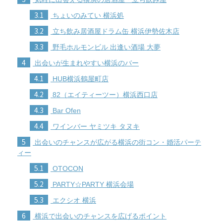
3.1
ちょいのみてい 横浜処
3.2
立ち飲み居酒屋ドラム缶 横浜伊勢佐木店
3.3
野毛ホルモンビル 出逢い酒場 大夢
4
出会いが生まれやすい横浜のバー
4.1
HUB横浜鶴屋町店
4.2
82（エイティーツー）横浜西口店
4.3
Bar Ofen
4.4
ワインバー ヤミツキ タヌキ
5
出会いのチャンスが広がる横浜の街コン・婚活パーテ
ィー
5.1
OTOCON
5.2
PARTY☆PARTY 横浜会場
5.3
エクシオ 横浜
6
横浜で出会いのチャンスを広げるポイント