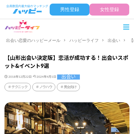
男性登録
女性登録
出会い恋愛のハッピーメール
ハッピーライフ
出会い
【
【山形出会い決定版】恋活が成功する！出会いスポ
ット&イベント9選
出会い
2018年12月22日
2024年4月1日
テクニック
ノウハウ
男女向け