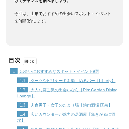
けてチャンスを掴みましょう
。
今回は、山形でおすすめの出会いスポット・イベント
を9個紹介します。
目次
1
出会いにおすすめなスポット・イベント9選
1.1
ダーツやビリヤードを楽しめるバー【Liberty】
1.2
大人な雰囲気の出会いなら【Ritz Garden Dining
Lounge】
1.3
肉食男子・女子のたまり場【焼肉酒場 匡泉】
1.4
広いカウンターが魅力の居酒屋【魚きがるに酒
場】