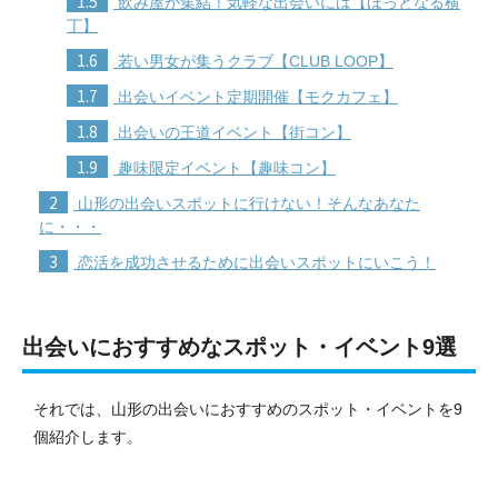
1.5
飲み屋が集結！気軽な出会いには【ほっとなる横
丁】
1.6
若い男女が集うクラブ【CLUB LOOP】
1.7
出会いイベント定期開催【モクカフェ】
1.8
出会いの王道イベント【街コン】
1.9
趣味限定イベント【趣味コン】
2
山形の出会いスポットに行けない！そんなあなた
に・・・
3
恋活を成功させるために出会いスポットにいこう！
出会いにおすすめなスポット・イベント9選
それでは、山形の出会いにおすすめのスポット・イベントを9
個紹介します。