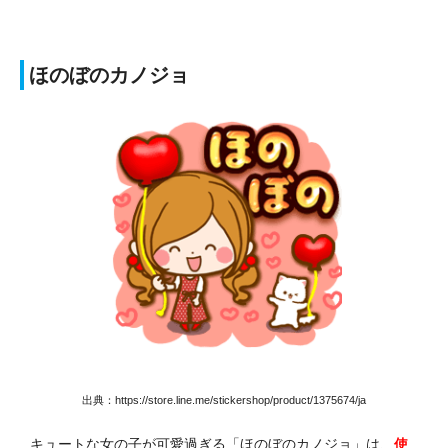
ほのぼのカノジョ
出典：https://store.line.me/stickershop/product/1375674/ja
キュートな女の子が可愛過ぎる「ほのぼのカノジョ」は、
使