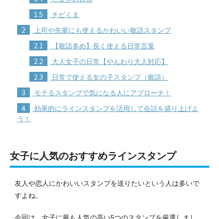
1.5
チビくま
2
上司や先輩にも使えるかわいい敬語スタンプ
2.1
【敬語多め】長く使える日常言葉
2.2
大人女子の日常【やんわり大人対応】
2.3
日常で使える女の子スタンプ（敬語）
3
モテるスタンプで気になる人にアプローチ！
4
効果的にラインスタンプを活用して会話を盛り上げよ
う！
女子に人気のおすすめラインスタンプ
友人や恋人にかわいいスタンプを送りたいという人は多いで
すよね。
今回は、女子に最も人気の高い5つのスタンプを厳選しまし