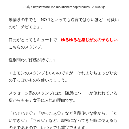
出典：https://store.line.me/stickershop/product/1290443/ja
動物系の中でも、NO.1といっても過言ではないほど、可愛い
のが「チビくま」。
口元がとってもキュートで、
ゆるゆるな感じが女の子らしい
こちらのスタンプ。
性別問わず好感が持てます！
くまモンのスタンプもいいのですが、それよりちょっぴり女
の子っぽいものを使いましょう。
メッセージ系のスタンプには、随所にハートが使われている
所からもモテ女子に人気の理由です。
「ねぇねぇ♡」「やったぁ♡」など普段使いな物から、「だ
いすき♡」「ちゅ♡」など、親密になってきた時に使えるも
のまであるので、いつまでも重宝できます。